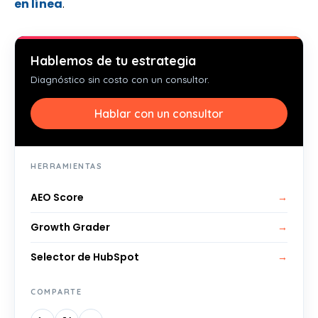
en línea
.
Hablemos de tu estrategia
Diagnóstico sin costo con un consultor.
Hablar con un consultor
HERRAMIENTAS
AEO Score
→
Growth Grader
→
Selector de HubSpot
→
COMPARTE