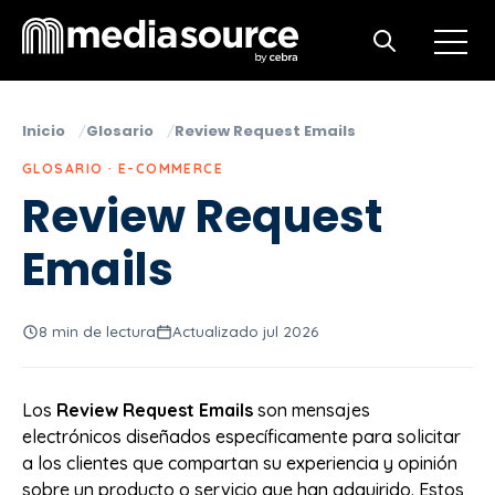
Open m
Open search
Inicio
Glosario
Review Request Emails
GLOSARIO · E-COMMERCE
Review Request
Emails
8 min de lectura
Actualizado jul 2026
Los
Review Request Emails
son mensajes
electrónicos diseñados específicamente para solicitar
a los clientes que compartan su experiencia y opinión
sobre un producto o servicio que han adquirido. Estos