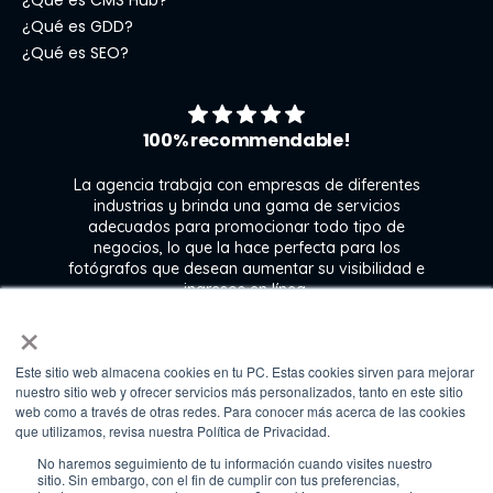
¿Qué es GDD?
¿Qué es SEO?
100% recommendable!
La agencia trabaja con empresas de diferentes
industrias y brinda una gama de servicios
adecuados para promocionar todo tipo de
negocios, lo que la hace perfecta para los
s
fotógrafos que desean aumentar su visibilidad e
j
ingresos en línea.
×
Este sitio web almacena cookies en tu PC. Estas cookies sirven para mejorar
Kate Gross
nuestro sitio web y ofrecer servicios más personalizados, tanto en este sitio
Marketing & graphic design assistant at
web como a través de otras redes. Para conocer más acerca de las cookies
Fixthephoto
que utilizamos, revisa nuestra Política de Privacidad.
No haremos seguimiento de tu información cuando visites nuestro
sitio. Sin embargo, con el fin de cumplir con tus preferencias,