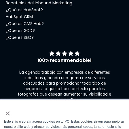
Beneficios del Inbound Marketing
¿Qué es HubSpot?
HubSpot CRM
¿Qué es CMS Hub?
¿Qué es GDD?
¿Qué es SEO?
100% recommendable!
La agencia trabaja con empresas de diferentes
industrias y brinda una gama de servicios
adecuados para promocionar todo tipo de
negocios, lo que la hace perfecta para los
s
fotógrafos que desean aumentar su visibilidad e
j
ingresos en línea.
×
Este sitio web almacena cookies en tu PC. Estas cookies sirven para mejorar
Kate Gross
nuestro sitio web y ofrecer servicios más personalizados, tanto en este sitio
Marketing & graphic design assistant at