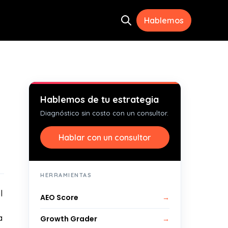
Hablemos
Open search
ramientas
menu for Recursos
Hablemos de tu estrategia
Diagnóstico sin costo con un consultor.
Hablar con un consultor
HERRAMIENTAS
l
AEO Score
→
a
Growth Grader
→