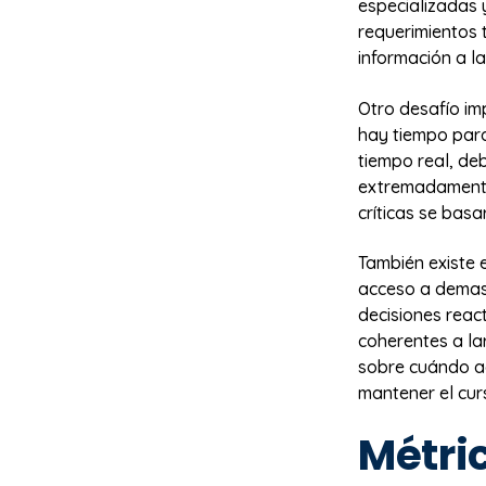
especializadas
requerimientos 
información a l
Otro desafío imp
hay tiempo para 
tiempo real, de
extremadamente
críticas se bas
También existe e
acceso a demas
decisiones reac
coherentes a la
sobre cuándo a
mantener el cur
Métric