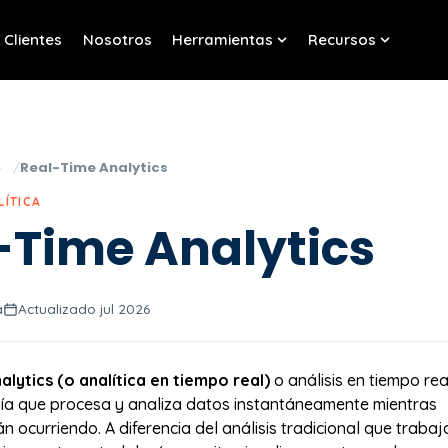
Clientes
Nosotros
Herramientas
Recursos
w submenu for Servicios
Show submenu for Her
Show sub
o
Real-Time Analytics
LÍTICA
-Time Analytics
a
Actualizado jul 2026
lytics (o analítica en tiempo real)
o análisis en tiempo rea
ía que procesa y analiza datos instantáneamente mientras
n ocurriendo. A diferencia del análisis tradicional que trabaj