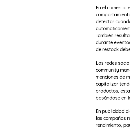
En el comercio e
comportamiento
detectar cuándo
automáticamente
También resulta
durante evento
de restock debe
Las redes socia
community manag
menciones de ma
capitalizar ten
productos, esta
basándose en la
En publicidad di
las campañas re
rendimiento, pa