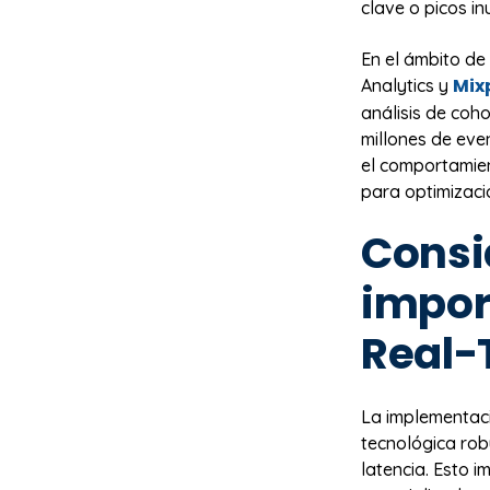
clave o picos in
En el ámbito de
Mix
Analytics y
análisis de coh
millones de eve
el comportamien
para optimizac
Consi
impor
Real-
La implementac
tecnológica ro
latencia. Esto i