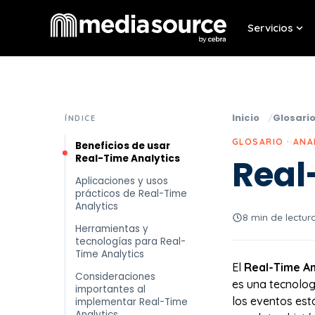
Servicios
Sho
Inicio
Glosari
ÍNDICE
GLOSARIO · ANA
Beneficios de usar
Real-Time Analytics
Real
Aplicaciones y usos
prácticos de Real-Time
Analytics
8 min de lectur
Herramientas y
tecnologías para Real-
Time Analytics
El
Real-Time Ana
Consideraciones
es una tecnolog
importantes al
los eventos está
implementar Real-Time
Analytics