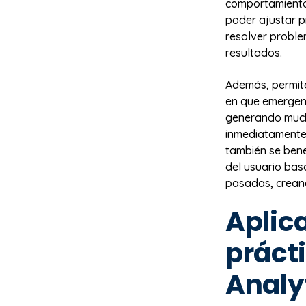
comportamiento 
poder ajustar p
resolver proble
resultados.
Además, permite
en que emergen.
generando much
inmediatamente l
también se bene
del usuario bas
pasadas, creand
Aplic
práct
Analy