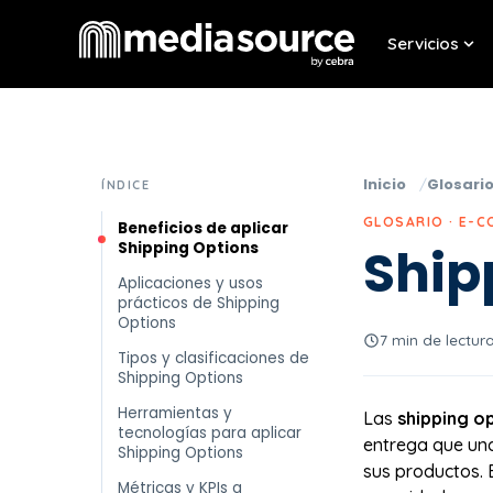
Servicios
Sho
Inicio
Glosari
ÍNDICE
GLOSARIO · E-
Beneficios de aplicar
Shipping Options
Ship
Aplicaciones y usos
prácticos de Shipping
Options
7 min de lectur
Tipos y clasificaciones de
Shipping Options
Herramientas y
Las
shipping o
tecnologías para aplicar
entrega que una 
Shipping Options
sus productos. 
Métricas y KPIs a