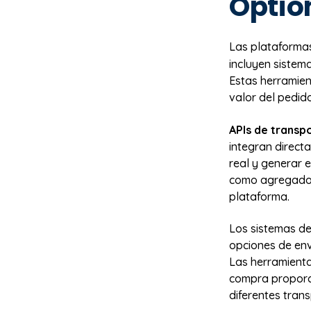
Optio
Las plataforma
incluyen sistem
Estas herramien
valor del pedid
APIs de transpo
integran direct
real y generar 
como agregadore
plataforma.
Los sistemas de
opciones de enví
Las herramienta
compra proporci
diferentes tran