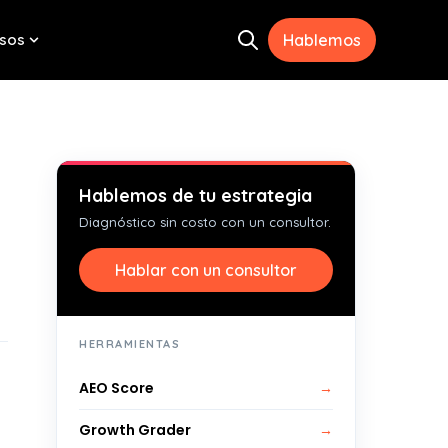
sos
Hablemos
Open search
menu for Herramientas
Show submenu for Recursos
Hablemos de tu estrategia
Diagnóstico sin costo con un consultor.
Hablar con un consultor
HERRAMIENTAS
AEO Score
→
Growth Grader
→