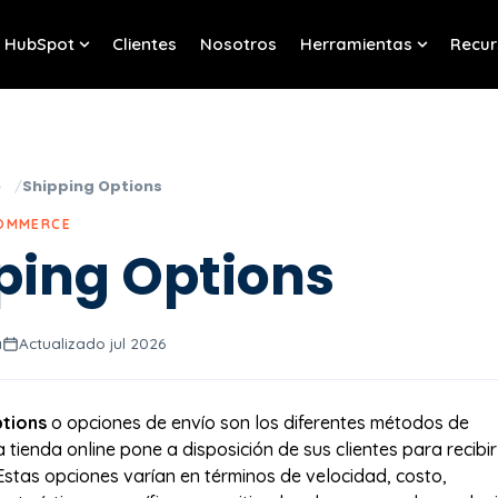
HubSpot
Clientes
Nosotros
Herramientas
Recur
w submenu for Servicios
Show submenu for HubSpot
Show sub
o
Shipping Options
COMMERCE
ping Options
a
Actualizado jul 2026
ptions
o opciones de envío son los diferentes métodos de
tienda online pone a disposición de sus clientes para recibir
Estas opciones varían en términos de velocidad, costo,