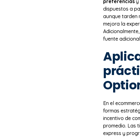
preferencias
y 
dispuestos a pa
aunque tarden m
mejora la exper
Adicionalmente,
fuente adiciona
Aplic
práct
Optio
En el ecommerce
formas estratég
incentivo de co
promedio. Las 
express y prog