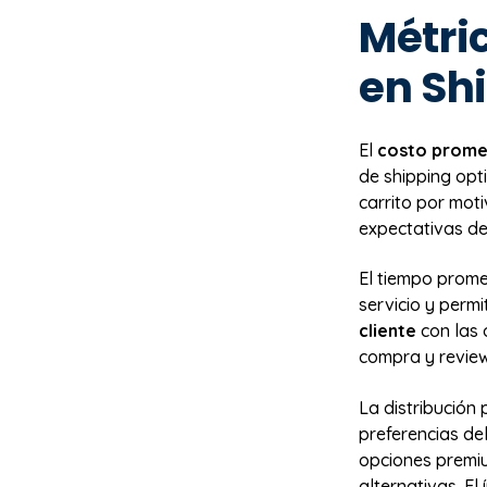
Métric
en Sh
El
costo prome
de shipping opt
carrito por moti
expectativas del
El tiempo prome
servicio y perm
cliente
con las 
compra y review
La distribución 
preferencias de
opciones premiu
alternativas. El