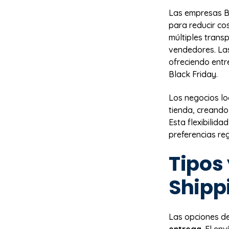
Las empresas B
para reducir co
múltiples trans
vendedores. La
ofreciendo ent
Black Friday.
Los negocios lo
tienda, creando
Esta flexibilid
preferencias re
Tipos 
Shipp
Las opciones de
entrega
. El en