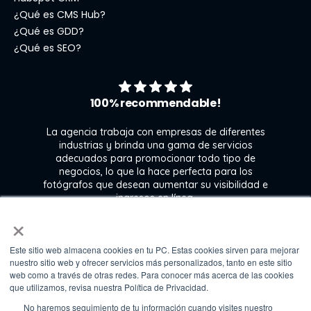
¿Qué es CMS Hub?
¿Qué es GDD?
¿Qué es SEO?
100% recommendable!
La agencia trabaja con empresas de diferentes
industrias y brinda una gama de servicios
adecuados para promocionar todo tipo de
negocios, lo que la hace perfecta para los
s
fotógrafos que desean aumentar su visibilidad e
j
ingresos en línea.
×
Este sitio web almacena cookies en tu PC. Estas cookies sirven para mejorar
Kate Gross
nuestro sitio web y ofrecer servicios más personalizados, tanto en este sitio
Marketing & graphic design assistant at
web como a través de otras redes. Para conocer más acerca de las cookies
Fixthephoto
que utilizamos, revisa nuestra Política de Privacidad.
No haremos seguimiento de tu información cuando visites nuestro