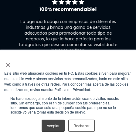
100% recommendable!
La agencia trabaja con empresas de diferentes
industrias y brinda una gama de servicios
adecuados para promocionar todo tipo de
negocios, lo que la hace perfecta para los
s
fotógrafos que desean aumentar su visibilidad e
j
ingresos en línea.
×
Este sitio web almacena cookies en tu PC. Estas cookies sirven para mejorar
Kate Gross
nuestro sitio web y ofrecer servicios más personalizados, tanto en este sitio
Marketing & graphic design assistant at
web como a través de otras redes. Para conocer más acerca de las cookies
Fixthephoto
que utilizamos, revisa nuestra Política de Privacidad.
No haremos seguimiento de tu información cuando visites nuestro
sitio. Sin embargo, con el fin de cumplir con tus preferencias,
tendremos que usar solo una pequeña cookie para que no se te
solicite volver a tomar esta decisión de nuevo.
©2026 Media Source by Cebra
Aceptar
Rechazar
Política de privacidad