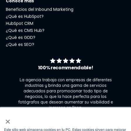
Conoce más
Beneficios del Inbound Marketing
¿Qué es HubSpot?
HubSpot CRM
¿Qué es CMS Hub?
¿Qué es GDD?
¿Qué es SEO?
100% recommendable!
La agencia trabaja con empresas de diferentes
industrias y brinda una gama de servicios
adecuados para promocionar todo tipo de
negocios, lo que la hace perfecta para los
s
fotógrafos que desean aumentar su visibilidad e
j
ingresos en línea.
×
Este sitio web almacena cookies en tu PC. Estas cookies sirven para mejorar
Kate Gross