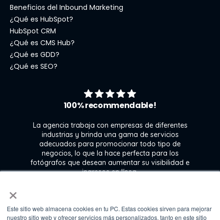
Beneficios del Inbound Marketing
¿Qué es HubSpot?
HubSpot CRM
¿Qué es CMS Hub?
¿Qué es GDD?
¿Qué es SEO?
100% recommendable!
La agencia trabaja con empresas de diferentes
industrias y brinda una gama de servicios
adecuados para promocionar todo tipo de
negocios, lo que la hace perfecta para los
s
fotógrafos que desean aumentar su visibilidad e
j
ingresos en línea.
×
Este sitio web almacena cookies en tu PC. Estas cookies sirven para mejorar
Kate Gross
nuestro sitio web y ofrecer servicios más personalizados, tanto en este sitio