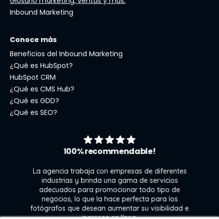
Glosario marketing, ventas y más.
Inbound Marketing
Conoce más
Beneficios del Inbound Marketing
¿Qué es HubSpot?
HubSpot CRM
¿Qué es CMS Hub?
¿Qué es GDD?
¿Qué es SEO?
100% recommendable!
La agencia trabaja con empresas de diferentes
industrias y brinda una gama de servicios
adecuados para promocionar todo tipo de
negocios, lo que la hace perfecta para los
s
fotógrafos que desean aumentar su visibilidad e
j
ingresos en línea.