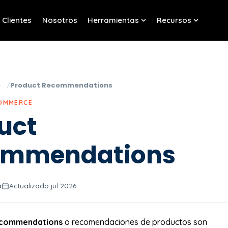
Clientes
Nosotros
Herramientas
Recursos
w submenu for Servicios
Show submenu for Her
Show sub
o
Product Recommendations
COMMERCE
uct
ommendations
a
Actualizado jul 2026
ecommendations
o recomendaciones de productos son