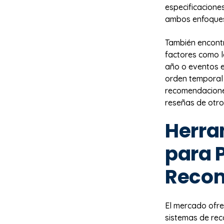
especificaciones
ambos enfoques
También encont
factores como l
año o eventos e
orden temporal 
recomendaciones
reseñas de otro
Herra
para 
Reco
El mercado ofr
sistemas de re