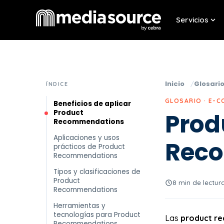
Servicios
Sho
Inicio
Glosari
ÍNDICE
GLOSARIO · E-
Beneficios de aplicar
Product
Prod
Recommendations
Aplicaciones y usos
Rec
prácticos de Product
Recommendations
Tipos y clasificaciones de
Product
8 min de lectur
Recommendations
Herramientas y
tecnologías para Product
Las
product r
Recommendations