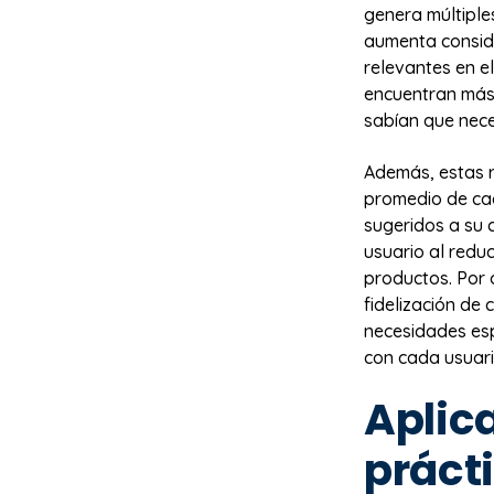
genera múltiple
aumenta consid
relevantes en e
encuentran más
sabían que nece
Además, estas r
promedio de cad
sugeridos a su 
usuario al reduc
productos. Por 
fidelización de
necesidades es
con cada usuari
Aplic
práct