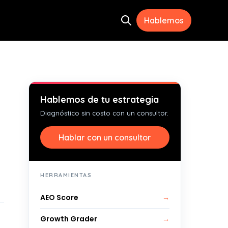
Hablemos
Open search
ramientas
menu for Recursos
Hablemos de tu estrategia
Diagnóstico sin costo con un consultor.
Hablar con un consultor
HERRAMIENTAS
AEO Score
→
Growth Grader
→