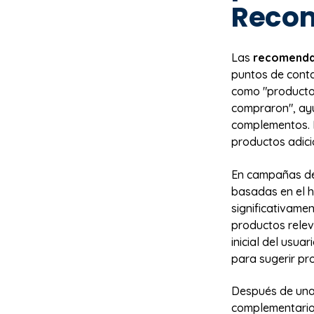
Reco
Las
recomenda
puntos de conta
como "productos
compraron", ayu
complementos. D
productos adici
En campañas de
basadas en el h
significativame
productos relev
inicial del usua
para sugerir pr
Después de una
complementarios