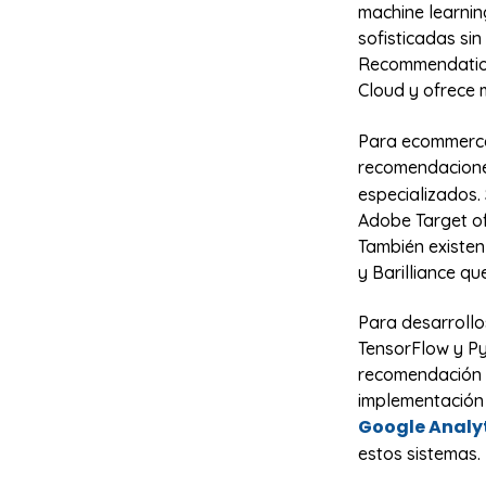
machine learnin
sofisticadas si
Recommendations
Cloud y ofrece
Para ecommerce,
recomendacione
especializados.
Adobe Target of
También existe
y Barilliance q
Para desarroll
TensorFlow y Py
recomendación c
implementación 
Google Analyt
estos sistemas.