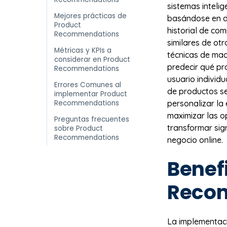
sistemas intelig
Mejores prácticas de
basándose en d
Product
historial de co
Recommendations
similares de otr
Métricas y KPIs a
técnicas de mac
considerar en Product
predecir qué pr
Recommendations
usuario individu
Errores Comunes al
de productos s
implementar Product
Recommendations
personalizar la 
maximizar las o
Preguntas frecuentes
transformar sig
sobre Product
Recommendations
negocio online.
Benef
Reco
La implementac