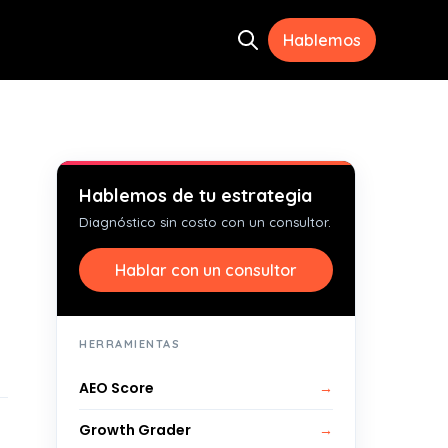
Hablemos
Open search
s
Hablemos de tu estrategia
Diagnóstico sin costo con un consultor.
Hablar con un consultor
HERRAMIENTAS
AEO Score
→
Growth Grader
→