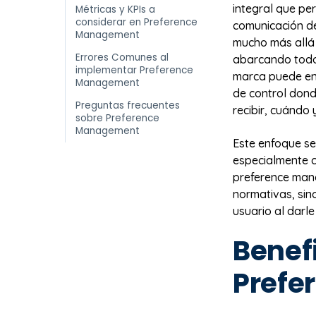
integral que pe
Métricas y KPIs a
considerar en Preference
comunicación de
Management
mucho más allá 
Errores Comunes al
abarcando todos
implementar Preference
marca puede env
Management
de control dond
Preguntas frecuentes
recibir, cuándo
sobre Preference
Management
Este enfoque se
especialmente 
preference man
normativas, sin
usuario al darle
Benefi
Prefe