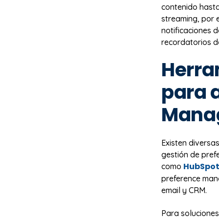
contenido hasta
streaming, por 
notificaciones 
recordatorios d
Herra
para 
Mana
Existen diversa
gestión de pref
HubSpo
como
preference man
email y CRM.
Para soluciones