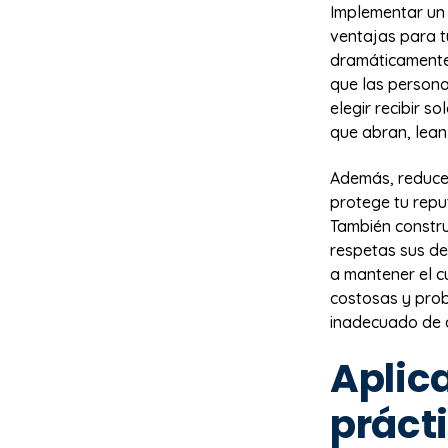
Implementar un 
ventajas para t
dramáticamente
que las persona
elegir recibir 
que abran, lean
Además, reduces
protege tu reput
También constru
respetas sus de
a mantener el c
costosas y prob
inadecuado de 
Aplic
práct