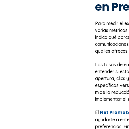
en Pr
Para medir el é
varias métricas
indica qué porc
comunicaciones.
que les ofreces.
Las tasas de e
entender si est
apertura, clics
específicas ver
mide la reducci
implementar el 
Net Promote
El
ayudarte a ente
preferencias. F