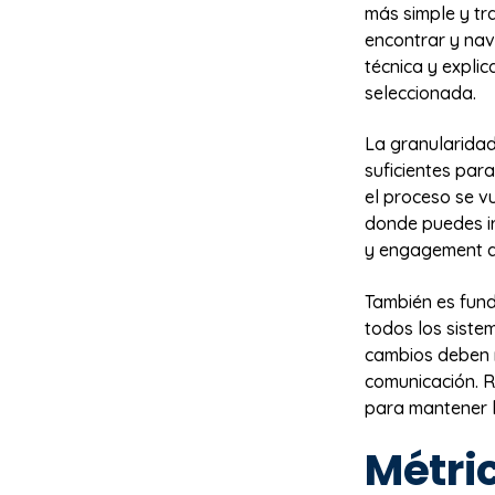
más simple y tra
encontrar y nav
técnica y expli
seleccionada.
La granularidad
suficientes par
el proceso se v
donde puedes ir
y engagement de
También es fund
todos los sistem
cambios deben r
comunicación. R
para mantener l
Métric