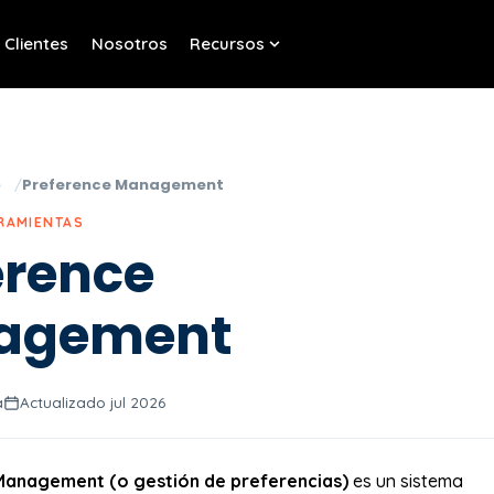
Clientes
Nosotros
Recursos
w submenu for Servicios
Show submenu for Recurso
o
Preference Management
RRAMIENTAS
erence
agement
a
Actualizado jul 2026
Management (o gestión de preferencias)
es un sistema