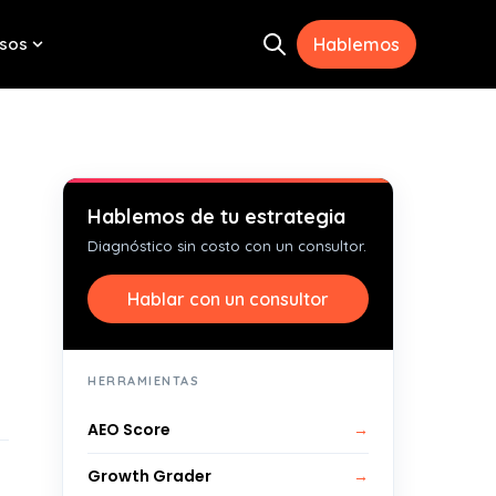
sos
Hablemos
Open search
menu for Herramientas
Show submenu for Recursos
Hablemos de tu estrategia
Diagnóstico sin costo con un consultor.
Hablar con un consultor
HERRAMIENTAS
AEO Score
→
Growth Grader
→