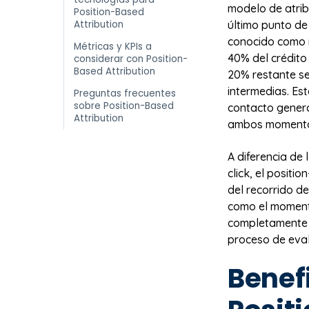
modelo de atrib
Position-Based
Attribution
último punto de
conocido como m
Métricas y KPIs a
40% del crédito
considerar con Position-
Based Attribution
20% restante se
intermedias. Es
Preguntas frecuentes
sobre Position-Based
contacto genera
Attribution
ambos momentos 
A diferencia de 
click, el positi
del recorrido de
como el momento
completamente l
proceso de eval
Benefi