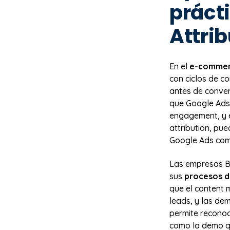
práct
Attrib
En el
e-comme
con ciclos de co
antes de conver
que Google Ads 
engagement, y e
attribution, pu
Google Ads como
Las empresas B2
sus
procesos d
que el content 
leads, y las de
permite reconoce
como la demo qu