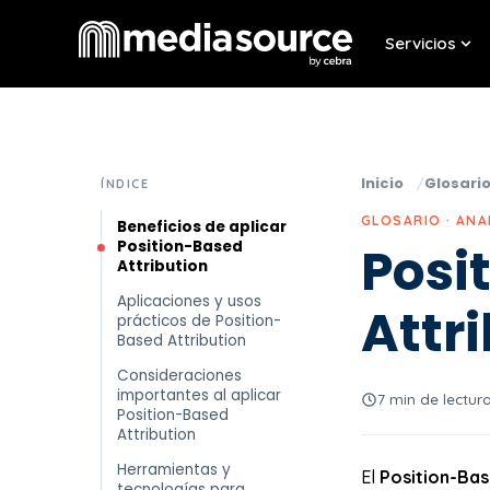
Servicios
Sho
Inicio
Glosari
ÍNDICE
GLOSARIO · ANA
Beneficios de aplicar
Position-Based
Posi
Attribution
Aplicaciones y usos
Attr
prácticos de Position-
Based Attribution
Consideraciones
importantes al aplicar
7 min de lectur
Position-Based
Attribution
Herramientas y
El
Position-Bas
tecnologías para