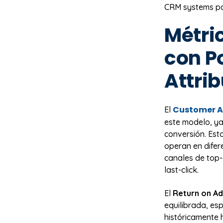
CRM systems pa
Métric
con P
Attrib
Customer A
El
este modelo, ya
conversión. Est
operan en difer
canales de top-
last-click.
El
Return on A
equilibrada, e
históricamente h