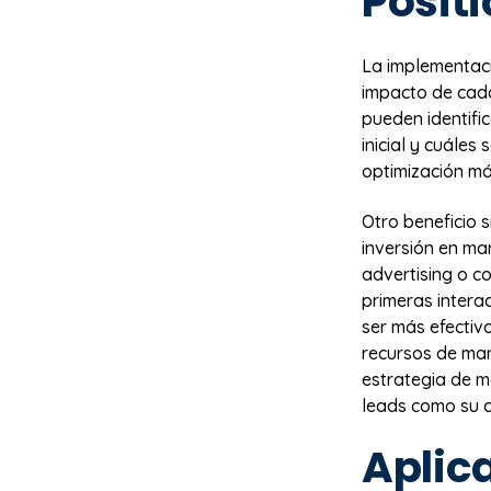
Posit
La implementac
impacto de cada
pueden identifi
inicial y cuáles
optimización má
Otro beneficio s
inversión en ma
advertising o c
primeras intera
ser más efectiv
recursos de man
estrategia de m
leads como su c
Aplic