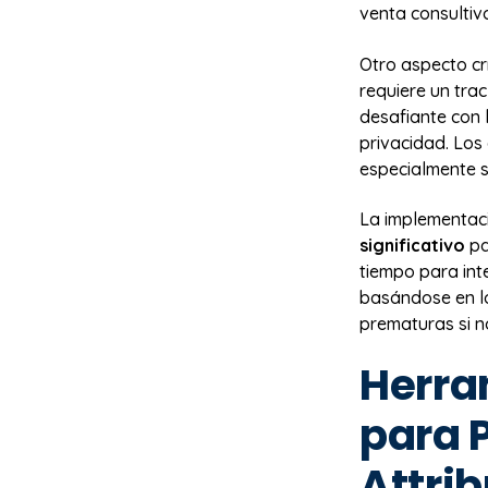
venta consultiv
Otro aspecto crí
requiere un tra
desafiante con 
privacidad. Los
especialmente si
La implementac
significativo
pa
tiempo para int
basándose en lo
prematuras si n
Herra
para 
Attrib