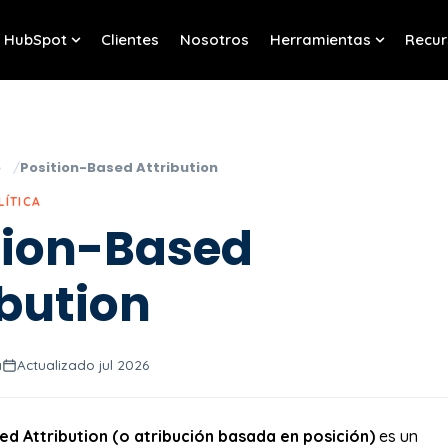
HubSpot
Clientes
Nosotros
Herramientas
Recur
w submenu for Servicios
Show submenu for HubSpot
Show sub
o
Position-Based Attribution
LÍTICA
tion-Based
ibution
a
Actualizado jul 2026
ed Attribution (o atribución basada en posición)
es un