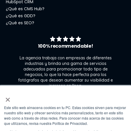
HubSpot CRM
¿Qué es CMS Hub?
¿Qué es GDD?
¿Qué es SEO?
100% recommendable!
La agencia trabaja con empresas de diferentes
industrias y brinda una gama de servicios
adecuados para promocionar todo tipo de
negocios, lo que la hace perfecta para los
s
fotógrafos que desean aumentar su visibilidad e
j
ingresos en línea.
×
Este sitio web almacena cookies en tu PC. Estas cookies sirven para mejorar
Kate Gross
nuestro sitio web y ofrecer servicios más personalizados, tanto en este sitio
Marketing & graphic design assistant at
web como a través de otras redes. Para conocer más acerca de las cookies
Fixthephoto
que utilizamos, revisa nuestra Política de Privacidad.