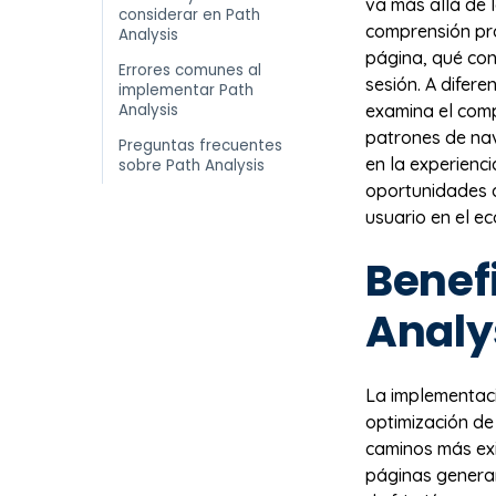
va más allá de 
considerar en Path
comprensión pr
Analysis
página, qué co
Errores comunes al
sesión. A difere
implementar Path
Analysis
examina el comp
patrones de nav
Preguntas frecuentes
en la experienci
sobre Path Analysis
oportunidades 
usuario en el ec
Benefi
Analy
La implementac
optimización de 
caminos más exi
páginas genera