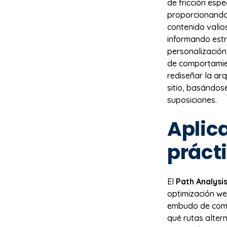
de fricción esp
proporcionando
contenido vali
informando estra
personalización
de comportamien
rediseñar la arq
sitio, basándos
suposiciones.
Aplic
práct
El
Path Analysi
optimización we
embudo de compr
qué rutas alter