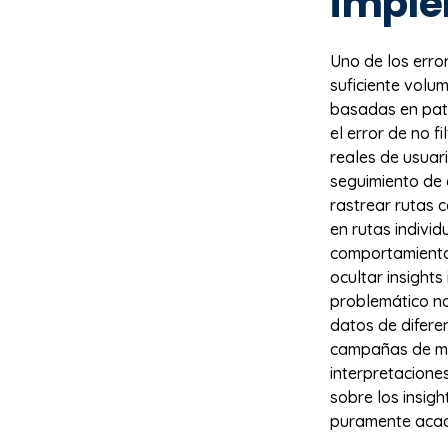
imple
Uno de los erro
suficiente volum
basadas en pat
el error de no f
reales de usuar
seguimiento de 
rastrear rutas 
en rutas individ
comportamiento
ocultar insights
problemático no
datos de difere
campañas de ma
interpretacione
sobre los insigh
puramente acadé