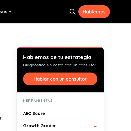
sos
Hablemos
Open search
menu for Herramientas
Show submenu for Recursos
Hablemos de tu estrategia
Diagnóstico sin costo con un consultor.
Hablar con un consultor
HERRAMIENTAS
AEO Score
→
s
Growth Grader
→