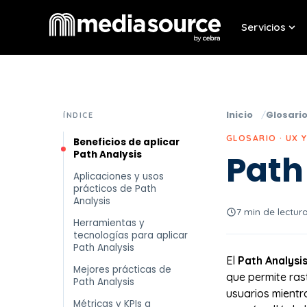
Servicios
Sho
Inicio
Glosari
ÍNDICE
GLOSARIO · UX 
Beneficios de aplicar
Path Analysis
Path
Aplicaciones y usos
prácticos de Path
Analysis
7 min de lectur
Herramientas y
tecnologías para aplicar
Path Analysis
El
Path Analysis
Mejores prácticas de
que permite rast
Path Analysis
usuarios mientr
Métricas y KPIs a