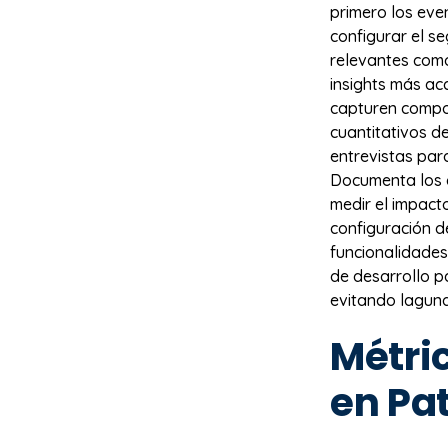
primero los eve
configurar el s
relevantes como
insights más ac
capturen compor
cuantitativos d
entrevistas par
Documenta los c
medir el impact
configuración 
funcionalidades
de desarrollo p
evitando lagunas
Métric
en Pa