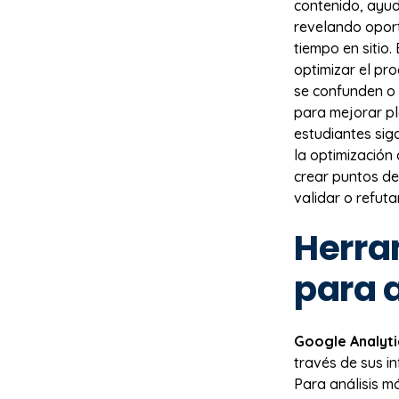
contenido, ayud
revelando oport
tiempo en sitio.
optimizar el pr
se confunden o 
para mejorar pl
estudiantes sig
la optimización
crear puntos d
validar o refut
Herra
para 
Google Analyti
través de sus i
Para análisis 