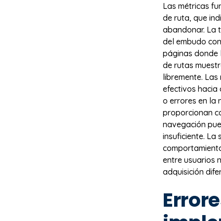
Las métricas f
de ruta, que ind
abandonar. La 
del embudo con 
páginas donde l
de rutas muestr
libremente. Las
efectivos hacia
o errores en la
proporcionan con
navegación pue
insuficiente. La
comportamiento 
entre usuarios 
adquisición dife
Error