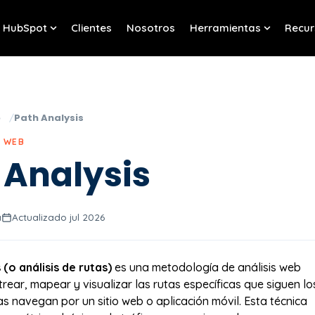
HubSpot
Clientes
Nosotros
Herramientas
Recur
w submenu for Servicios
Show submenu for HubSpot
Show sub
o
Path Analysis
Y WEB
 Analysis
a
Actualizado jul 2026
 (o análisis de rutas)
es una metodología de análisis web
rear, mapear y visualizar las rutas específicas que siguen lo
as navegan por un sitio web o aplicación móvil. Esta técnica