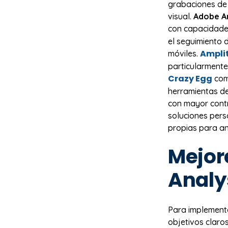
grabaciones de 
visual.
Adobe An
con capacidade
el seguimiento 
Ampli
móviles.
particularmente
Crazy Egg
comb
herramientas d
con mayor contr
soluciones pers
propias para aná
Mejor
Analy
Para implement
objetivos claro