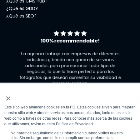
¿Qué es CMS Hub?
¿Qué es GDD?
¿Qué es SEO?
100% recommendable!
La agencia trabaja con empresas de diferentes
industrias y brinda una gama de servicios
adecuados para promocionar todo tipo de
negocios, lo que la hace perfecta para los
s
fotógrafos que desean aumentar su visibilidad e
j
ingresos en línea.
×
Este sitio web almacena cookies en tu PC. Estas cookies sirven para mejorar
Kate Gross
nuestro sitio web y ofrecer servicios más personalizados, tanto en este sitio
Marketing & graphic design assistant at
web como a través de otras redes. Para conocer más acerca de las cookies
Fixthephoto
que utilizamos, revisa nuestra Política de Privacidad.
No haremos seguimiento de tu información cuando visites nuestro
sitio. Sin embargo, con el fin de cumplir con tus preferencias,