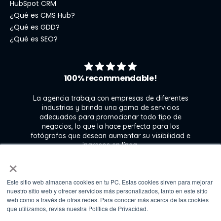
HubSpot CRM
¿Qué es CMS Hub?
¿Qué es GDD?
¿Qué es SEO?
100% recommendable!
La agencia trabaja con empresas de diferentes
industrias y brinda una gama de servicios
adecuados para promocionar todo tipo de
negocios, lo que la hace perfecta para los
s
fotógrafos que desean aumentar su visibilidad e
j
ingresos en línea.
×
Este sitio web almacena cookies en tu PC. Estas cookies sirven para mejorar
Kate Gross
nuestro sitio web y ofrecer servicios más personalizados, tanto en este sitio
Marketing & graphic design assistant at
web como a través de otras redes. Para conocer más acerca de las cookies
Fixthephoto
que utilizamos, revisa nuestra Política de Privacidad.