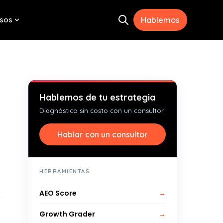
sos
Hablemos
Open search
menu for Herramientas
Show submenu for Recursos
Hablemos de tu estrategia
Diagnóstico sin costo con un consultor.
Hablar con un consultor
HERRAMIENTAS
AEO Score
→
Growth Grader
→