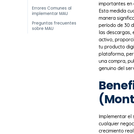
importantes en 
Errores Comunes al
Esta medida cua
implementar MAU
manera significa
Preguntas frecuentes
período de 30 dí
sobre MAU
las descargas, 
activo, proporc
tu producto digi
plataforma, per
una compra, pub
genuino del serv
Benef
(Mont
Implementar el
cualquier negoc
crecimiento real