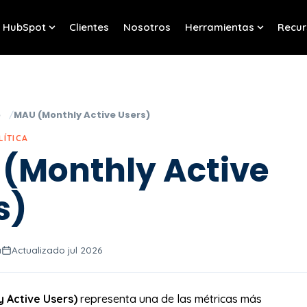
HubSpot
Clientes
Nosotros
Herramientas
Recur
w submenu for Servicios
Show submenu for HubSpot
Show sub
o
MAU (Monthly Active Users)
LÍTICA
(Monthly Active
s)
a
Actualizado jul 2026
 Active Users)
representa una de las métricas más