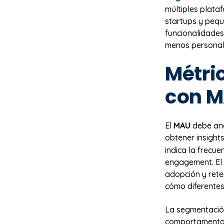
múltiples plataf
startups y pequ
funcionalidades
menos personali
Métric
con 
El
MAU
debe ana
obtener insight
indica la frecu
engagement. El 
adopción y rete
cómo diferentes
La segmentación
comportamentale