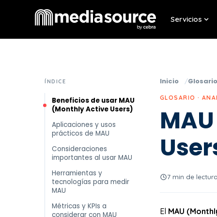
Servicios
Sho
Inicio
Glosari
ÍNDICE
GLOSARIO · ANA
Beneficios de usar MAU
(Monthly Active Users)
MAU 
Aplicaciones y usos
prácticos de MAU
User
Consideraciones
importantes al usar MAU
Herramientas y
7 min de lectur
tecnologías para medir
MAU
Métricas y KPIs a
El
MAU (Monthly
considerar con MAU