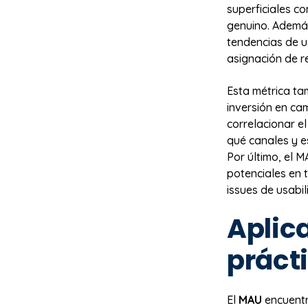
superficiales c
genuino. Además
tendencias de us
asignación de r
Esta métrica ta
inversión en ca
correlacionar e
qué canales y e
Por último, el 
potenciales en 
issues de usabil
Aplic
práct
El
MAU
encuentr