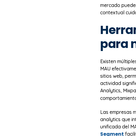
mercado pueden i
contextual cuid
Herra
para 
Existen múltipl
MAU efectivame
sitios web, per
actividad signi
Analytics, Mixp
comportamiento 
Las empresas m
analytics que i
unificada del M
Segment
facil