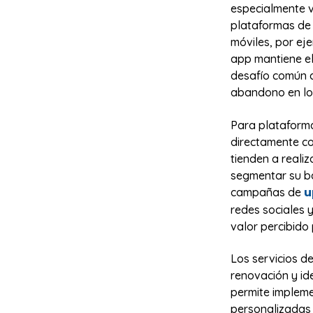
especialmente v
plataformas de 
móviles, por ej
app mantiene el 
desafío común 
abandono en los
Para plataforma
directamente co
tienden a reali
segmentar su ba
u
campañas de
redes sociales 
valor percibido
Los servicios d
renovación y ide
permite impleme
personalizadas 