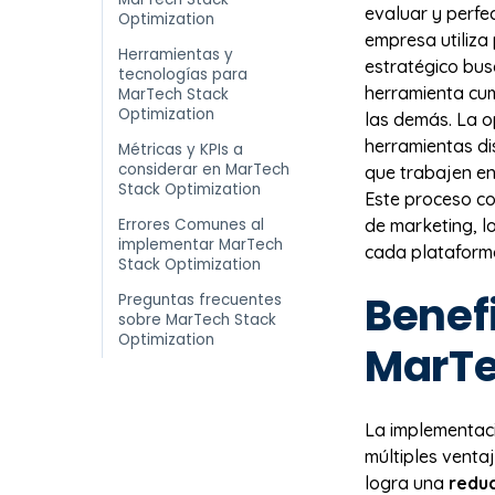
evaluar y perfe
Optimization
empresa utiliza
Herramientas y
estratégico bus
tecnologías para
herramienta cum
MarTech Stack
Optimization
las demás. La o
herramientas di
Métricas y KPIs a
considerar en MarTech
que trabajen en
Stack Optimization
Este proceso co
Errores Comunes al
de marketing, l
implementar MarTech
cada plataform
Stack Optimization
Benefi
Preguntas frecuentes
sobre MarTech Stack
Optimization
MarTe
La implementaci
múltiples venta
logra una
reduc