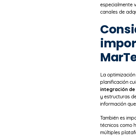
especialmente v
canales de adqui
Consi
impor
MarTe
La optimización
planificación cu
integración de
y estructuras d
información que 
También es impo
técnicos como h
múltiples plata