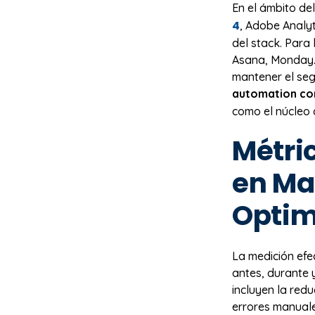
En el ámbito de
4
, Adobe Analyt
del stack. Para
Asana, Monday.
mantener el seg
automation c
como el núcleo 
Métric
en Ma
Optim
La medición efec
antes, durante 
incluyen la red
errores manuale