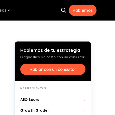
sos
Hablemos
Open search
menu for Herramientas
Show submenu for Recursos
Hablemos de tu estrategia
Diagnóstico sin costo con un consultor.
Hablar con un consultor
HERRAMIENTAS
AEO Score
→
Growth Grader
→