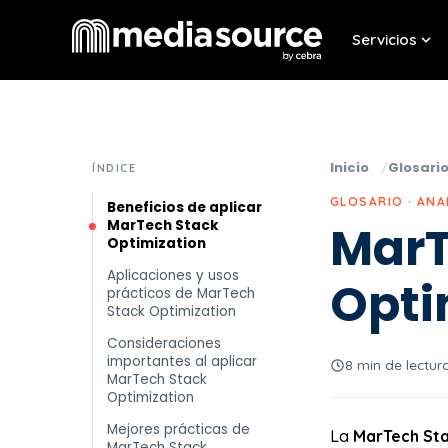
Servicios
Sho
Inicio
Glosari
ÍNDICE
GLOSARIO · ANA
Beneficios de aplicar
MarTech Stack
MarT
Optimization
Aplicaciones y usos
Opti
prácticos de MarTech
Stack Optimization
Consideraciones
importantes al aplicar
8 min de lectur
MarTech Stack
Optimization
Mejores prácticas de
La
MarTech Sta
MarTech Stack