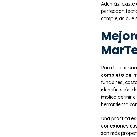
Además, existe 
perfección tecn
complejas que so
Mejor
MarTe
Para lograr una
completo del s
funciones, costo
identificación 
implica definir
herramienta con
Una práctica ese
conexiones cu
son más propen