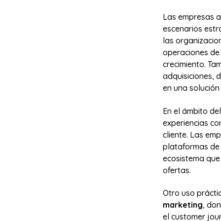
Las empresas ap
escenarios estr
las organizacio
operaciones de 
crecimiento. Ta
adquisiciones, 
en una solución 
En el ámbito del
experiencias co
cliente. Las em
plataformas de 
ecosistema que 
ofertas.
Otro uso prácti
marketing
, do
el customer jou