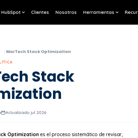
HubSpot
Clientes
Nosotros
Herramientas
Recur
w submenu for Servicios
Show submenu for HubSpot
Show sub
o
MarTech Stack Optimization
LÍTICA
ech Stack
mization
a
Actualizado jul 2026
ck Optimization
es el proceso sistemático de revisar,