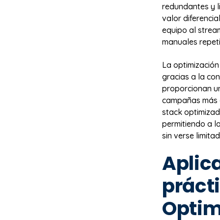
redundantes y l
valor diferenci
equipo al strea
manuales repeti
La optimización
gracias a la co
proporcionan una
campañas más ef
stack optimizad
permitiendo a 
sin verse limita
Aplic
práct
Optim