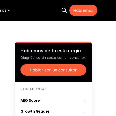
sos
Hablemos
Open search
menu for Herramientas
Show submenu for Recursos
Hablemos de tu estrategia
Diagnóstico sin costo con un consultor.
Hablar con un consultor
HERRAMIENTAS
AEO Score
→
Growth Grader
→