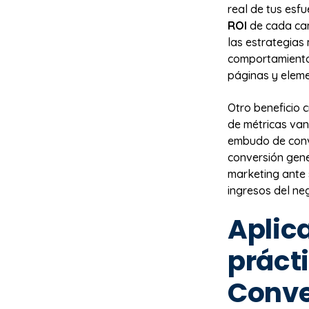
real de tus esf
ROI
de cada can
las estrategias
comportamiento 
páginas y eleme
Otro beneficio c
de métricas van
embudo de conve
conversión gener
marketing ante 
ingresos del ne
Aplic
práct
Conve