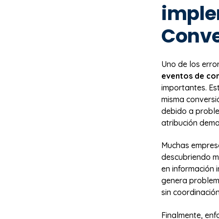
imple
Conve
Uno de los erro
eventos de co
importantes. Es
misma conversi
debido a proble
atribución dema
Muchas empresa
descubriendo m
en información 
genera problem
sin coordinación
Finalmente, enfo