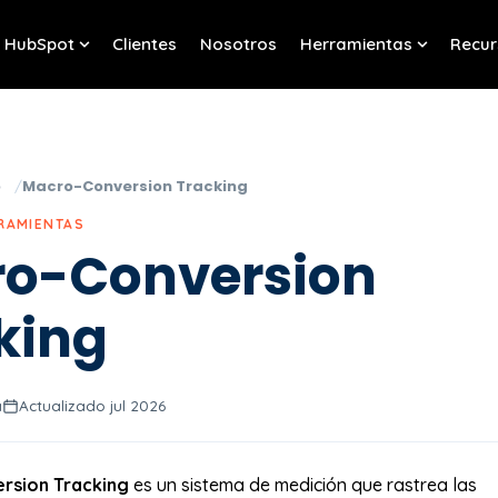
HubSpot
Clientes
Nosotros
Herramientas
Recur
w submenu for Servicios
Show submenu for HubSpot
Show sub
o
Macro-Conversion Tracking
RRAMIENTAS
o-Conversion
king
a
Actualizado jul 2026
rsion Tracking
es un sistema de medición que rastrea las