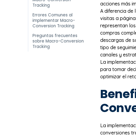
acciones más imp
Tracking
A diferencia de
Errores Comunes al
visitas a págin
implementar Macro-
representan los 
Conversion Tracking
compras complet
Preguntas frecuentes
descargas de so
sobre Macro-Conversion
Tracking
tipo de seguim
canales y estra
La implementaci
para tomar deci
optimizar el ret
Benef
Conve
La implementac
conversiones tr