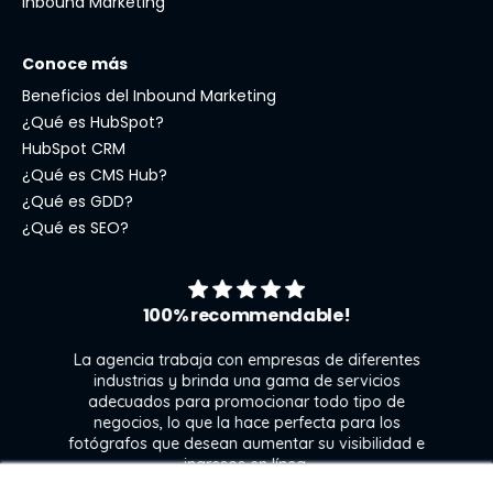
Inbound Marketing
Conoce más
Beneficios del Inbound Marketing
¿Qué es HubSpot?
HubSpot CRM
¿Qué es CMS Hub?
¿Qué es GDD?
¿Qué es SEO?
100% recommendable!
La agencia trabaja con empresas de diferentes
industrias y brinda una gama de servicios
adecuados para promocionar todo tipo de
negocios, lo que la hace perfecta para los
s
fotógrafos que desean aumentar su visibilidad e
j
ingresos en línea.