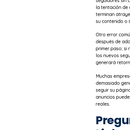
seguidores sin 
la tentación de
terminan atray
su contenido o s
Otro error comú
después de adqu
primer paso; si
los nuevos segu
generará retorn
Muchas empresa
demasiado gené
seguir su página
anuncios puede
reales.
Pregu