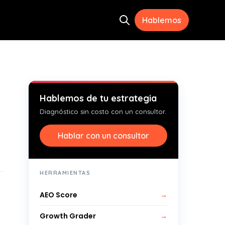
Hablemos
Open search
ramientas
menu for Recursos
Hablemos de tu estrategia
Diagnóstico sin costo con un consultor.
Hablar con un consultor
HERRAMIENTAS
AEO Score
→
Growth Grader
→