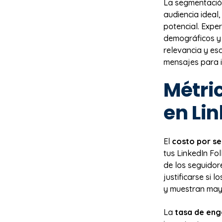
La segmentación
audiencia ideal,
potencial. Expe
demográficos y 
relevancia y es
mensajes para i
Métric
en Li
El
costo por s
tus LinkedIn Fo
de los seguidor
justificarse si 
y muestran may
La
tasa de en