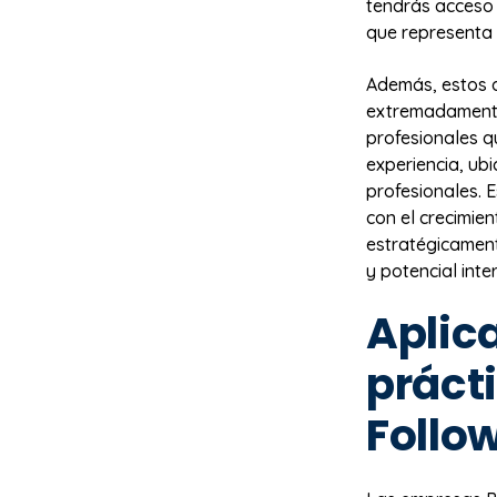
tendrás acceso 
que representa 
Además, estos 
extremadamente 
profesionales qu
experiencia, ub
profesionales. 
con el crecimie
estratégicamen
y potencial inte
Aplic
práct
Follo