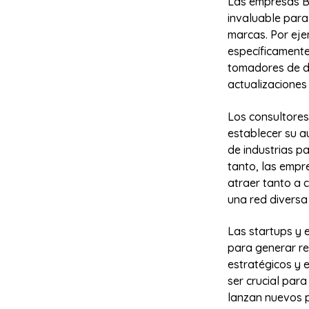
Las empresas B
invaluable para
marcas. Por eje
específicamente
tomadores de de
actualizaciones
Los consultores
establecer su a
de industrias pa
tanto, las empr
atraer tanto a 
una red diversa
Las startups y
para generar re
estratégicos y 
ser crucial par
lanzan nuevos p