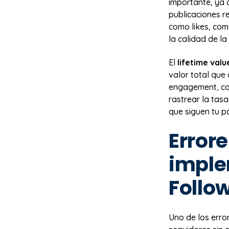
importante, ya 
publicaciones r
como likes, com
la calidad de la
El
lifetime valu
valor total que
engagement, con
rastrear la tas
que siguen tu 
Error
imple
Follo
Uno de los erro