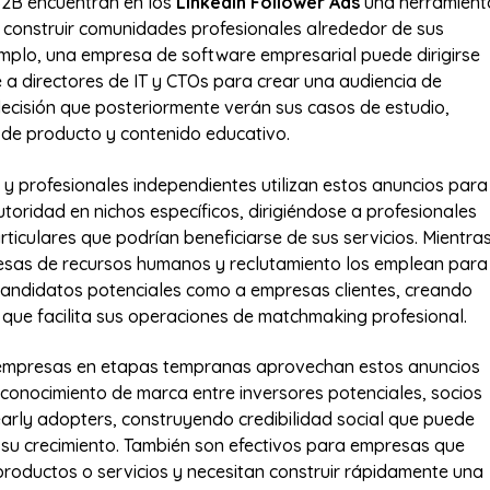
2B encuentran en los
LinkedIn Follower Ads
una herramient
 construir comunidades profesionales alrededor de sus
mplo, una empresa de software empresarial puede dirigirse
 a directores de IT y CTOs para crear una audiencia de
cisión que posteriormente verán sus casos de estudio,
 de producto y contenido educativo.
 y profesionales independientes utilizan estos anuncios para
utoridad en nichos específicos, dirigiéndose a profesionales
rticulares que podrían beneficiarse de sus servicios. Mientra
esas de recursos humanos y reclutamiento los emplean para
candidatos potenciales como a empresas clientes, creando
 que facilita sus operaciones de matchmaking profesional.
 empresas en etapas tempranas aprovechan estos anuncios
conocimiento de marca entre inversores potenciales, socios
early adopters, construyendo credibilidad social que puede
a su crecimiento. También son efectivos para empresas que
roductos o servicios y necesitan construir rápidamente una