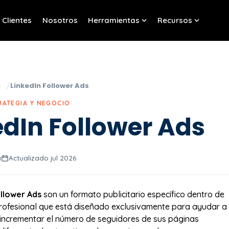
Clientes
Nosotros
Herramientas
Recursos
w submenu for Servicios
Show submenu for Her
Show sub
o
LinkedIn Follower Ads
RATEGIA Y NEGOCIO
edIn Follower Ads
a
Actualizado jul 2026
ollower Ads
son un formato publicitario específico dentro de
rofesional que está diseñado exclusivamente para ayudar a
incrementar el número de seguidores de sus páginas