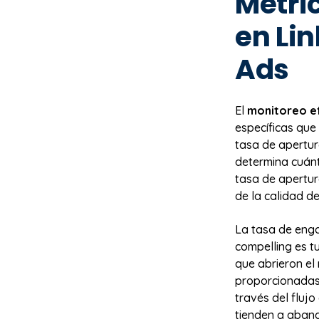
Métric
en Li
Ads
El
monitoreo e
específicas que 
tasa de apertura
determina cuánt
tasa de apertu
de la calidad d
La tasa de enga
compelling es t
que abrieron el
proporcionadas.
través del flujo
tienden a aband