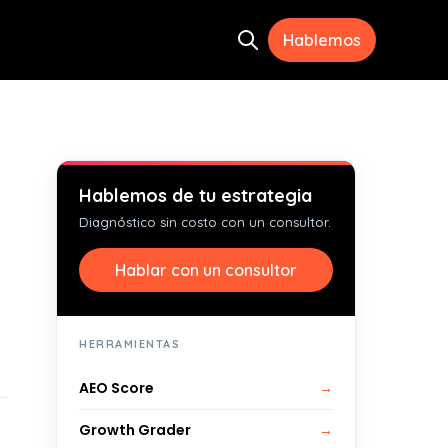
Hablemos
Open search
ramientas
menu for Recursos
Hablemos de tu estrategia
Diagnóstico sin costo con un consultor.
Hablar con un consultor
HERRAMIENTAS
AEO Score
→
Growth Grader
→