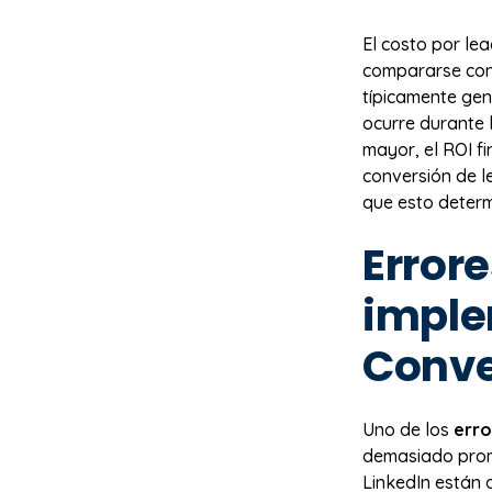
El costo por le
compararse con 
típicamente gen
ocurre durante 
mayor, el ROI fi
conversión de l
que esto determ
Error
imple
Conve
Uno de los
erro
demasiado promo
LinkedIn están 