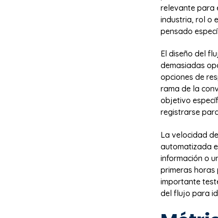
relevante para e
industria, rol 
pensado especí
El diseño del fl
demasiadas opci
opciones de res
rama de la conv
objetivo especí
registrarse par
La velocidad d
automatizada es 
información o u
primeras horas
importante teste
del flujo para i