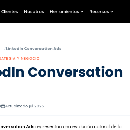
Clientes
Nosotros
Herramientas
Recursos
w submenu for Servicios
Show submenu for Her
Show sub
o
LinkedIn Conversation Ads
RATEGIA Y NEGOCIO
edIn Conversation
a
Actualizado jul 2026
onversation Ads
representan una evolución natural de la