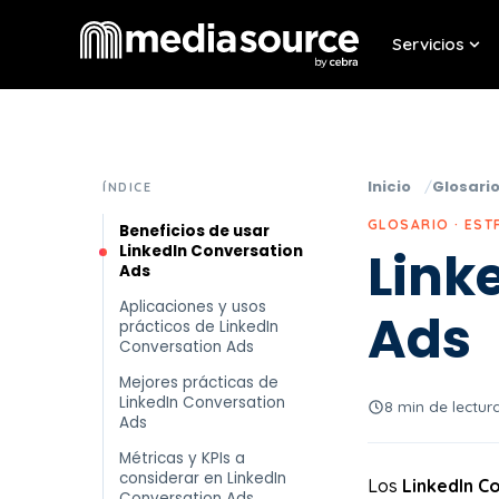
Servicios
Sho
Inicio
Glosari
ÍNDICE
GLOSARIO · EST
Beneficios de usar
LinkedIn Conversation
Link
Ads
Aplicaciones y usos
Ads
prácticos de LinkedIn
Conversation Ads
Mejores prácticas de
LinkedIn Conversation
8 min de lectur
Ads
Métricas y KPIs a
considerar en LinkedIn
Los
LinkedIn C
Conversation Ads