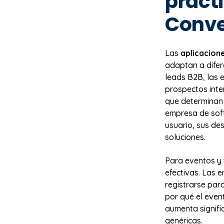
práct
Conve
Las
aplicacion
adaptan a difer
leads B2B, las e
prospectos inte
que determinan 
empresa de sof
usuario, sus de
soluciones.
Para eventos y 
efectivas. Las 
registrarse par
por qué el event
aumenta signifi
genéricas.