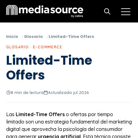
Open m
Open search
Inicio
Glosario
Limited-Time Offers
GLOSARIO · E-COMMERCE
Limited-Time
Offers
8 min de lectura
Actualizado jul 2026
Las
Limited-Time Offers
o ofertas por tiempo
limitado son una estrategia fundamental del marketing
digital que aprovecha la psicología del consumidor
para generar
urgencia artificial
. Esta técnica consiste