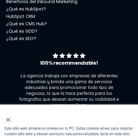
Beneficios del Inbound Marketing
¿Qué es HubSpot?
HubSpot CRM
¿Qué es CMS Hub?
¿Qué es GDD?
¿Qué es SEO?
100% recommendable!
La agencia trabaja con empresas de diferentes
industrias y brinda una gama de servicios
adecuados para promocionar todo tipo de
negocios, lo que la hace perfecta para los
s
fotógrafos que desean aumentar su visibilidad e
j
ingresos en línea.
×
Este sitio web almacena cookies en tu PC. Estas cookies sirven para mejorar
Kate Gross
nuestro sitio web y ofrecer servicios más personalizados, tanto en este sitio
Marketing & graphic design assistant at