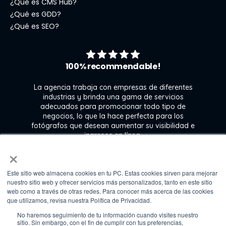
¿Qué es CMS Hub?
¿Qué es GDD?
¿Qué es SEO?
100% recommendable!
La agencia trabaja con empresas de diferentes
industrias y brinda una gama de servicios
adecuados para promocionar todo tipo de
negocios, lo que la hace perfecta para los
s
fotógrafos que desean aumentar su visibilidad e
j
ingresos en línea.
×
Este sitio web almacena cookies en tu PC. Estas cookies sirven para mejorar
Kate Gross
nuestro sitio web y ofrecer servicios más personalizados, tanto en este sitio
Marketing & graphic design assistant at
web como a través de otras redes. Para conocer más acerca de las cookies
Fixthephoto
que utilizamos, revisa nuestra Política de Privacidad.
No haremos seguimiento de tu información cuando visites nuestro
sitio. Sin embargo, con el fin de cumplir con tus preferencias,