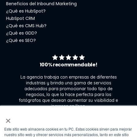
Beneficios del Inbound Marketing
¿Qué es HubSpot?
HubSpot CRM
¿Qué es CMS Hub?
¿Qué es GDD?
¿Qué es SEO?
100% recommendable!
La agencia trabaja con empresas de diferentes
industrias y brinda una gama de servicios
adecuados para promocionar todo tipo de
negocios, lo que la hace perfecta para los
s
fotógrafos que desean aumentar su visibilidad e
j
ingresos en línea.
×
Este sitio web almacena cookies en tu PC. Estas cookies sirven para mejorar
Kate Gross
nuestro sitio web y ofrecer servicios más personalizados, tanto en este sitio