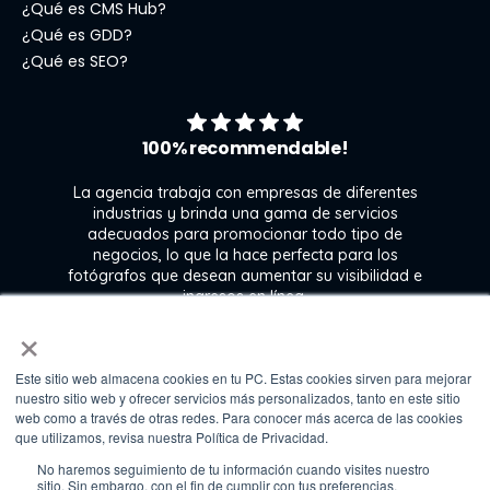
¿Qué es CMS Hub?
¿Qué es GDD?
¿Qué es SEO?
100% recommendable!
La agencia trabaja con empresas de diferentes
industrias y brinda una gama de servicios
adecuados para promocionar todo tipo de
negocios, lo que la hace perfecta para los
s
fotógrafos que desean aumentar su visibilidad e
j
ingresos en línea.
×
Este sitio web almacena cookies en tu PC. Estas cookies sirven para mejorar
Kate Gross
nuestro sitio web y ofrecer servicios más personalizados, tanto en este sitio
Marketing & graphic design assistant at
web como a través de otras redes. Para conocer más acerca de las cookies
Fixthephoto
que utilizamos, revisa nuestra Política de Privacidad.
No haremos seguimiento de tu información cuando visites nuestro
sitio. Sin embargo, con el fin de cumplir con tus preferencias,