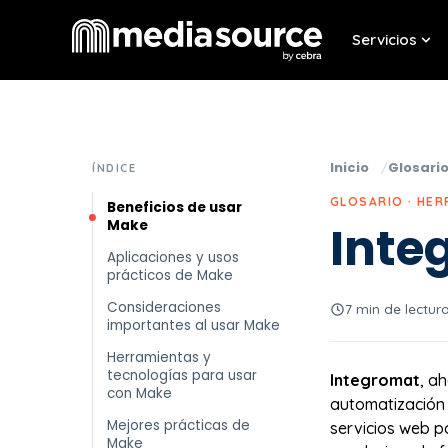
Servicios
Sho
Inicio
Glosari
ÍNDICE
GLOSARIO · HE
Beneficios de usar
Make
Inte
Aplicaciones y usos
prácticos de Make
Consideraciones
7 min de lectur
importantes al usar Make
Herramientas y
tecnologías para usar
Integromat
, a
con Make
automatización 
Mejores prácticas de
servicios web p
Make