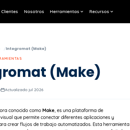
Clientes
Nosotros
Herramientas
Recursos
w submenu for Servicios
Show submenu for Her
Show sub
o
Integromat (Make)
RRAMIENTAS
gromat (Make)
a
Actualizado jul 2026
hora conocido como
Make
, es una plataforma de
visual que permite conectar diferentes aplicaciones y
ara crear flujos de trabajo automatizados. Esta herramienta