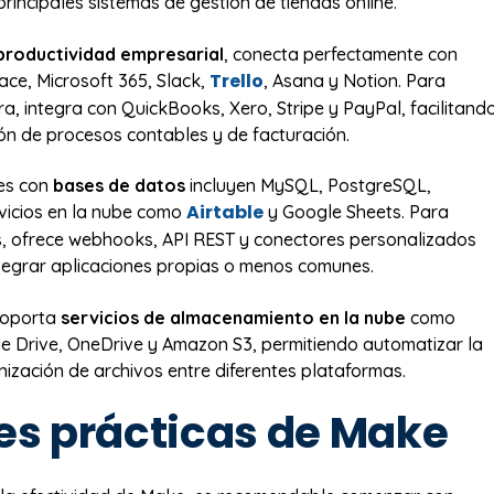
rincipales sistemas de gestión de tiendas online.
productividad empresarial
, conecta perfectamente con
Trello
ce, Microsoft 365, Slack,
, Asana y Notion. Para
ra, integra con QuickBooks, Xero, Stripe y PayPal, facilitand
ón de procesos contables y de facturación.
nes con
bases de datos
incluyen MySQL, PostgreSQL,
Airtable
icios en la nube como
y Google Sheets. Para
, ofrece webhooks, API REST y conectores personalizados
tegrar aplicaciones propias o menos comunes.
soporta
servicios de almacenamiento en la nube
como
 Drive, OneDrive y Amazon S3, permitiendo automatizar la
nización de archivos entre diferentes plataformas.
es prácticas de Make