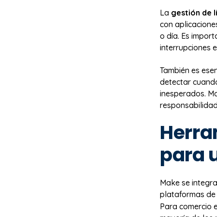
La
gestión de l
con aplicacione
o día. Es import
interrupciones e
También es esen
detectar cuando
inesperados. Ma
responsabilidad
Herra
para 
Make se integr
plataformas de
Para comercio 