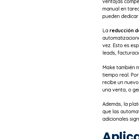
ventajas compet
manual en tarea
pueden dedicar 
La
reducción d
automatizacion
vez. Esto es es
leads, facturaci
Make también m
tiempo real. Po
recibe un nuevo
una venta, o ge
Además, la pla
que las automat
adicionales sign
Aplic