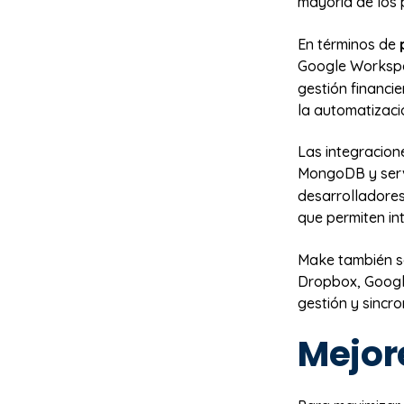
mayoría de los p
En términos de
Google Workspa
gestión financie
la automatizaci
Las integracio
MongoDB y serv
desarrolladores
que permiten in
Make también 
Dropbox, Google
gestión y sincro
Mejor