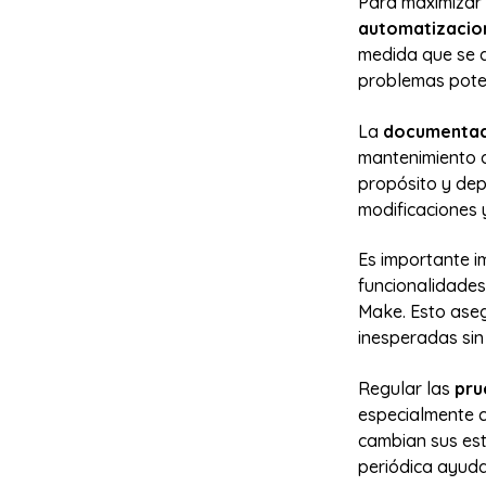
Para maximizar
automatizacio
medida que se ad
problemas poten
La
documentac
mantenimiento a 
propósito y dep
modificaciones 
Es importante 
funcionalidades 
Make. Esto ase
inesperadas sin
Regular las
pru
especialmente c
cambian sus est
periódica ayud