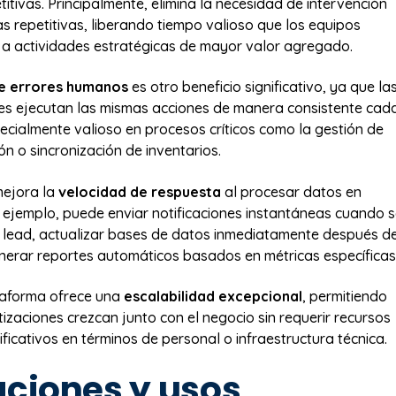
itivas. Principalmente, elimina la necesidad de intervención
s repetitivas, liberando tiempo valioso que los equipos
a actividades estratégicas de mayor valor agregado.
e errores humanos
es otro beneficio significativo, ya que la
es ejecutan las mismas acciones de manera consistente cad
pecialmente valioso en procesos críticos como la gestión de
ón o sincronización de inventarios.
ejora la
velocidad de respuesta
al procesar datos en
r ejemplo, puede enviar notificaciones instantáneas cuando 
 lead, actualizar bases de datos inmediatamente después d
nerar reportes automáticos basados en métricas específicas
taforma ofrece una
escalabilidad excepcional
, permitiendo
izaciones crezcan junto con el negocio sin requerir recursos
ificativos en términos de personal o infraestructura técnica.
aciones y usos