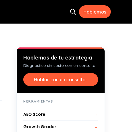
Hablemos
Open search
ramientas
menu for Recursos
Hablemos de tu estrategia
Diagnóstico sin costo con un consultor.
Hablar con un consultor
HERRAMIENTAS
AEO Score
→
Growth Grader
→