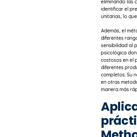
eliminando las 
identificar el p
unitarias, lo qu
Además, el mét
diferentes rang
sensibilidad al
psicológica don
costosos en el p
diferentes prod
completos. Su n
en otras metodo
manera más rápi
Aplic
práct
Meth