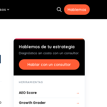
sos
Hablemos
Open search
menu for Herramientas
Show submenu for Recursos
Hablemos de tu estrategia
Diagnóstico sin costo con un consultor.
d
Hablar con un consultor
HERRAMIENTAS
AEO Score
→
o
Growth Grader
→