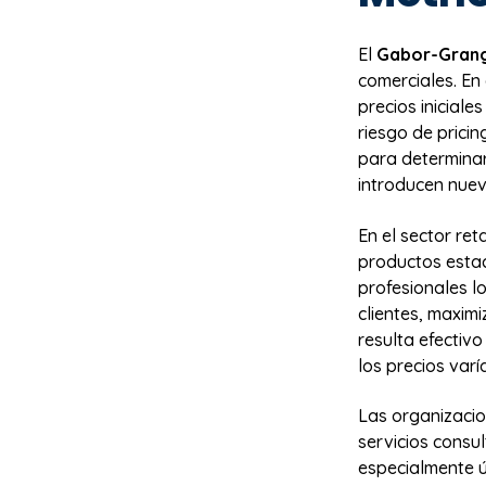
El
Gabor-Gran
comerciales. En
precios inicial
riesgo de prici
para determinar
introducen nuev
En el sector ret
productos estac
profesionales l
clientes, maxim
resulta efectiv
los precios va
Las organizacio
servicios consul
especialmente ú