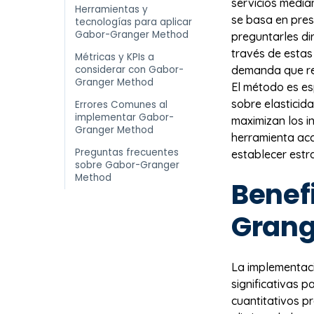
servicios media
Herramientas y
se basa en pres
tecnologías para aplicar
Gabor-Granger Method
preguntarles di
través de estas
Métricas y KPIs a
considerar con Gabor-
demanda que rev
Granger Method
El método es e
sobre elasticid
Errores Comunes al
implementar Gabor-
maximizan los i
Granger Method
herramienta ac
Preguntas frecuentes
establecer estr
sobre Gabor-Granger
Method
Benef
Grang
La implementac
significativas p
cuantitativos p