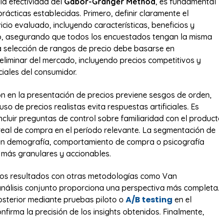
la efectividad del
Gabor-Granger Method
, es fundamental
rácticas establecidas. Primero, definir claramente el
cio evaluado, incluyendo características, beneficios y
o, asegurando que todos los encuestados tengan la misma
 selección de rangos de precio debe basarse en
reliminar del mercado, incluyendo precios competitivos y
ciales del consumidor.
ón en la presentación de precios previene sesgos de orden,
uso de precios realistas evita respuestas artificiales. Es
cluir preguntas de control sobre familiaridad con el produc
real de compra en el período relevante. La segmentación de
ún demografía, comportamiento de compra o psicografía
s más granulares y accionables.
os resultados con otras metodologías como Van
nálisis conjunto proporciona una perspectiva más completa
A/B testing
osterior mediante pruebas piloto o
en el
firma la precisión de los insights obtenidos. Finalmente,