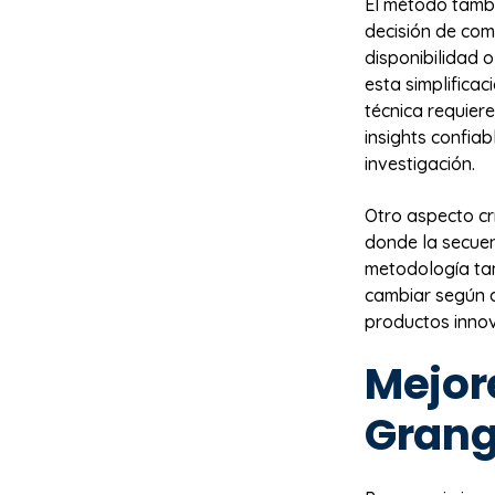
El método tambi
decisión de com
disponibilidad 
esta simplifica
técnica requier
insights confia
investigación.
Otro aspecto crí
donde la secuen
metodología ta
cambiar según a
productos innov
Mejor
Grang