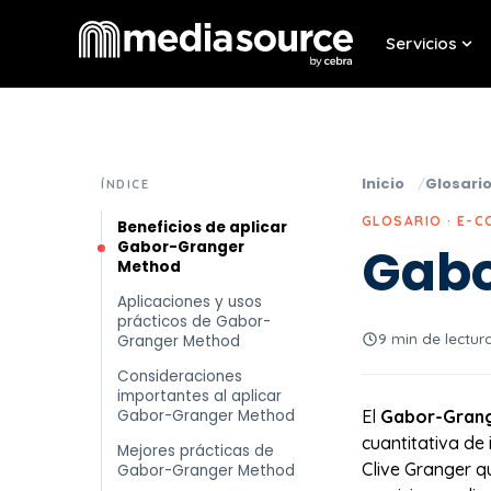
Servicios
Sho
Inicio
Glosari
ÍNDICE
GLOSARIO · E-
Beneficios de aplicar
Gabor-Granger
Gabo
Method
Aplicaciones y usos
prácticos de Gabor-
9 min de lectur
Granger Method
Consideraciones
importantes al aplicar
Gabor-Granger Method
El
Gabor-Grang
cuantitativa de
Mejores prácticas de
Clive Granger q
Gabor-Granger Method