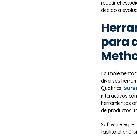
repetir el estu
debido a evoluc
Herra
para 
Meth
La implementaci
diversas herram
Surv
Qualtrics,
interactivos con
herramientas o
de productos, i
Software espec
facilita el anál