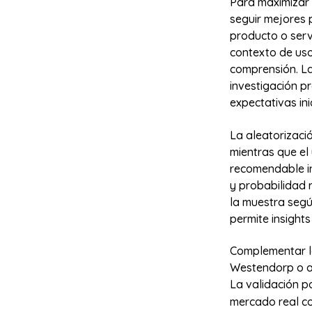
Para maximizar 
seguir mejores p
producto o servi
contexto de us
comprensión. La
investigación p
expectativas ini
La aleatorizaci
mientras que el 
recomendable in
y probabilidad 
la muestra seg
permite insight
Complementar l
Westendorp o a
La validación p
mercado real con