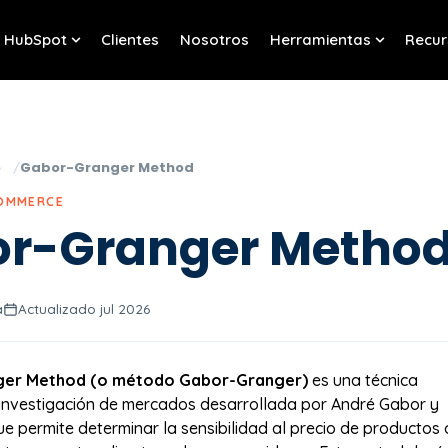
HubSpot
Clientes
Nosotros
Herramientas
Recur
w submenu for Servicios
Show submenu for HubSpot
Show sub
o
Gabor-Granger Method
COMMERCE
r-Granger Metho
a
Actualizado jul 2026
er Method (o método Gabor-Granger)
es una técnica
 investigación de mercados desarrollada por André Gabor y
ue permite determinar la sensibilidad al precio de productos 