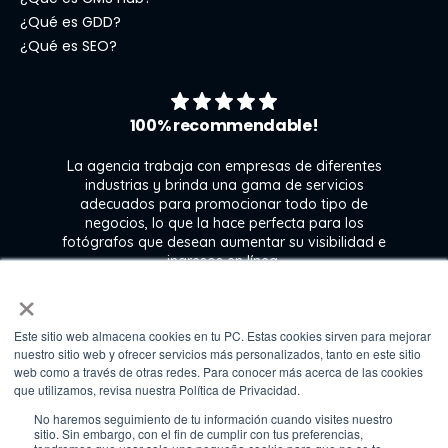
¿Qué es GDD?
¿Qué es SEO?
100% recommendable!
La agencia trabaja con empresas de diferentes
industrias y brinda una gama de servicios
l
adecuados para promocionar todo tipo de
ra
negocios, lo que la hace perfecta para los
 y
fotógrafos que desean aumentar su visibilidad e
e
ingresos en línea.
n
×
Este sitio web almacena cookies en tu PC. Estas cookies sirven para mejorar
Kate Gross
nuestro sitio web y ofrecer servicios más personalizados, tanto en este sitio
Marketing & graphic design assistant at
web como a través de otras redes. Para conocer más acerca de las cookies
Fixthephoto
que utilizamos, revisa nuestra Política de Privacidad.
No haremos seguimiento de tu información cuando visites nuestro
sitio. Sin embargo, con el fin de cumplir con tus preferencias,