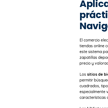
Aplic
práct
Navig
El comercio ele
tiendas online 
este sistema p
zapatillas depor
precio y valora
Los
sitios de b
permitir búsque
cuadrados, tipo
especialmente v
características