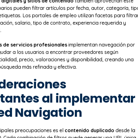
 digitales y sitios de contenido
también aprovechan este
arios pueden filtrar artículos por fecha, autor, categoría, tip
tiquetas. Los portales de empleo utilizan facetas para filtra
ación, salario, tipo de contrato, experiencia requerida y
.
os de servicios profesionales
implementan navegación por
udar a los usuarios a encontrar proveedores según
ialidad, precio, valoraciones y disponibilidad, creando una
búsqueda más refinada y efectiva.
deraciones
tantes al implementar
ed Navigation
cipales preocupaciones es el
contenido duplicado
desde la
. Cada combinación de filtros puede generar una URL única,