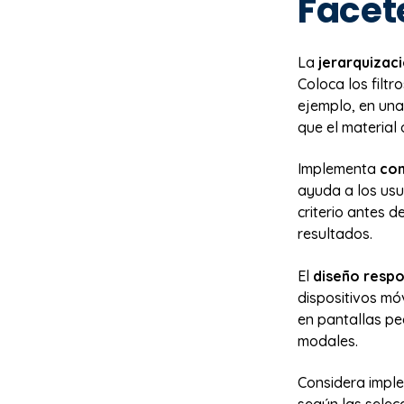
Facet
La
jerarquizaci
Coloca los filtr
ejemplo, en una
que el material 
Implementa
con
ayuda a los usu
criterio antes d
resultados.
El
diseño respo
dispositivos móv
en pantallas p
modales.
Considera impl