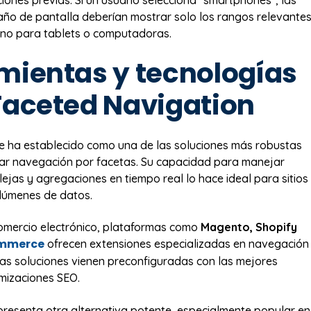
iones previas. Si un usuario selecciona "smartphones", las
ño de pantalla deberían mostrar solo los rangos relevante
 no para tablets o computadoras.
mientas y tecnologías
Faceted Navigation
e ha establecido como una de las soluciones más robustas
ar navegación por facetas. Su capacidad para manejar
ejas y agregaciones en tiempo real lo hace ideal para sitios
lúmenes de datos.
comercio electrónico, plataformas como
Magento, Shopify
mmerce
ofrecen extensiones especializadas en navegación
tas soluciones vienen preconfiguradas con las mejores
imizaciones SEO.
resenta otra alternativa potente, especialmente popular en