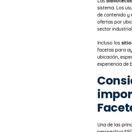
Las
bibliotecas
sistema. Los usu
de contenido y e
ofertas por ubic
sector industrial
Incluso los
siti
facetas para ay
ubicación, espec
experiencia de 
Consi
impor
Facet
Una de las prin
perspectiva SEO