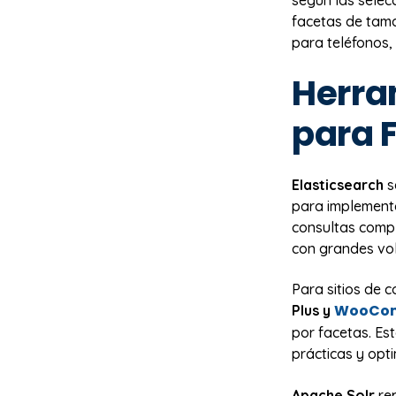
según las selecc
facetas de tama
para teléfonos,
Herra
para 
Elasticsearch
s
para implement
consultas compl
con grandes vo
Para sitios de 
WooCo
Plus y
por facetas. Es
prácticas y opt
Apache Solr
rep