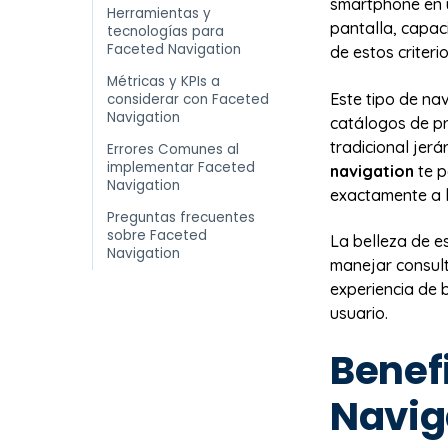
smartphone en u
Herramientas y
pantalla, capac
tecnologías para
Faceted Navigation
de estos criteri
Métricas y KPIs a
Este tipo de na
considerar con Faceted
Navigation
catálogos de pr
tradicional jerá
Errores Comunes al
implementar Faceted
navigation
te p
Navigation
exactamente a 
Preguntas frecuentes
sobre Faceted
La belleza de e
Navigation
manejar consult
experiencia de 
usuario.
Benef
Navig