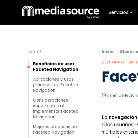
Servicios
Sho
Inicio
Glosari
ÍNDICE
GLOSARIO · UX 
Beneficios de usar
Faceted Navigation
Face
Aplicaciones y usos
prácticos de Faceted
Navigation
9 min de lectur
Consideraciones
importantes al
implementar Faceted
Navigation
La
navegación 
a los usuarios 
Mejores prácticas de
múltiples crite
Faceted Navigation