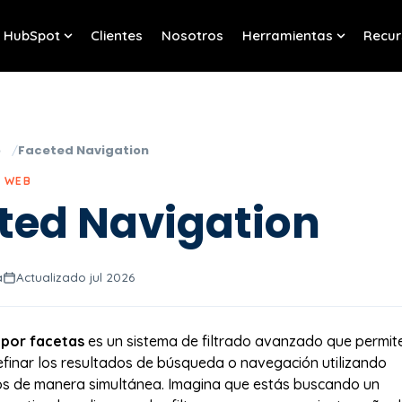
HubSpot
Clientes
Nosotros
Herramientas
Recur
w submenu for Servicios
Show submenu for HubSpot
Show sub
o
Faceted Navigation
Y WEB
ted Navigation
a
Actualizado jul 2026
por facetas
es un sistema de filtrado avanzado que permit
refinar los resultados de búsqueda o navegación utilizando
rios de manera simultánea. Imagina que estás buscando un