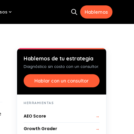
sos
Hablemos
Open search
menu for Herramientas
Show submenu for Recursos
Hablemos de tu estrategia
Diagnóstico sin costo con un consultor.
Hablar con un consultor
HERRAMIENTAS
e
AEO Score
→
Growth Grader
→