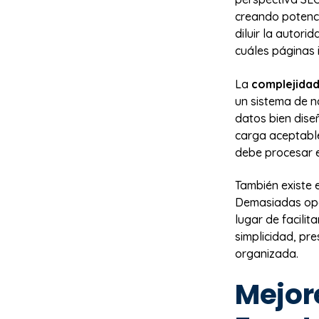
creando potenci
diluir la autori
cuáles páginas 
La
complejidad
un sistema de n
datos bien dis
carga aceptables
debe procesar 
También existe 
Demasiadas opci
lugar de facilita
simplicidad, pr
organizada.
Mejor