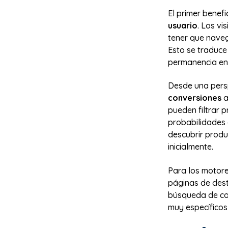
El primer benefi
usuario
. Los v
tener que naveg
Esto se traduce
permanencia en e
Desde una persp
conversiones
a
pueden filtrar 
probabilidades 
descubrir produ
inicialmente.
Para los motore
páginas de dest
búsqueda de col
muy específicos 