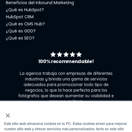
Beneficios del Inbound Marketing
¿Qué es HubSpot?
HubSpot CRM
¿Qué es CMS Hub?
¿Qué es GDD?
¿Qué es SEO?
100% recommendable!
La agencia trabaja con empresas de diferentes
industrias y brinda una gama de servicios
adecuados para promocionar todo tipo de
negocios, lo que la hace perfecta para los
s
fotógrafos que desean aumentar su visibilidad e
j
ingresos en línea.
×
Este sitio web almacena cookies en tu PC. Estas cookies sirven para mejorar
Kate Gross
nuestro sitio web y ofrecer servicios más personalizados, tanto en este sitio
Marketing & graphic design assistant at