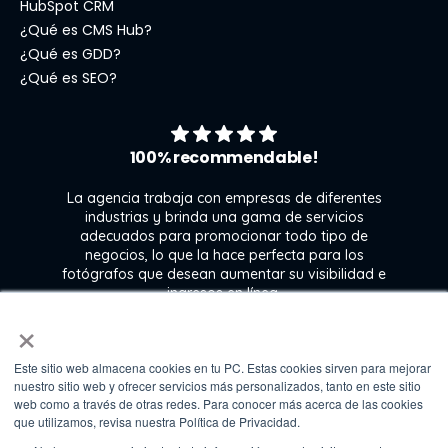
HubSpot CRM
¿Qué es CMS Hub?
¿Qué es GDD?
¿Qué es SEO?
100% recommendable!
La agencia trabaja con empresas de diferentes
industrias y brinda una gama de servicios
adecuados para promocionar todo tipo de
negocios, lo que la hace perfecta para los
s
fotógrafos que desean aumentar su visibilidad e
j
ingresos en línea.
×
Este sitio web almacena cookies en tu PC. Estas cookies sirven para mejorar
Kate Gross
nuestro sitio web y ofrecer servicios más personalizados, tanto en este sitio
Marketing & graphic design assistant at
web como a través de otras redes. Para conocer más acerca de las cookies
Fixthephoto
que utilizamos, revisa nuestra Política de Privacidad.