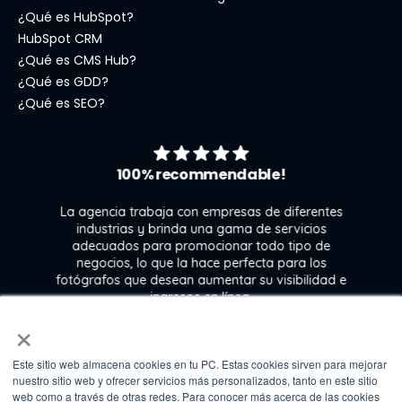
¿Qué es HubSpot?
HubSpot CRM
¿Qué es CMS Hub?
¿Qué es GDD?
¿Qué es SEO?
100% recommendable!
La agencia trabaja con empresas de diferentes
industrias y brinda una gama de servicios
adecuados para promocionar todo tipo de
negocios, lo que la hace perfecta para los
s
fotógrafos que desean aumentar su visibilidad e
j
ingresos en línea.
×
Este sitio web almacena cookies en tu PC. Estas cookies sirven para mejorar
Kate Gross
nuestro sitio web y ofrecer servicios más personalizados, tanto en este sitio
Marketing & graphic design assistant at
web como a través de otras redes. Para conocer más acerca de las cookies