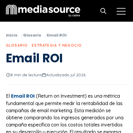
Open m
Open search
Inicio
Glosario
Email ROI
GLOSARIO · ESTRATEGIA Y NEGOCIO
Email ROI
8 min de lectura
Actualizado jul 2026
Email ROI
El
(Return on Investment) es una métrica
fundamental que permite medir la rentabilidad de las
campañas de email marketing. Esta medición se
obtiene comparando los ingresos generados por una
campaña específica con los costos totales invertidos
en su desarrollo y ejecución. El resultado se expresa