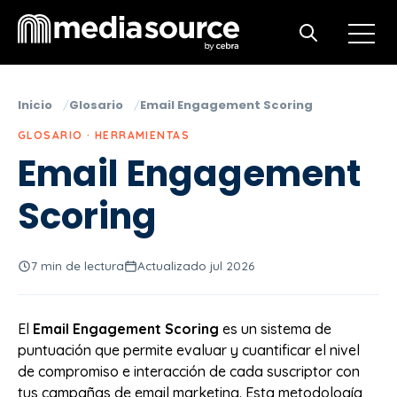
Open m
Open search
Inicio
Glosario
Email Engagement Scoring
GLOSARIO · HERRAMIENTAS
Email Engagement
Scoring
7 min de lectura
Actualizado jul 2026
El
Email Engagement Scoring
es un sistema de
puntuación que permite evaluar y cuantificar el nivel
de compromiso e interacción de cada suscriptor con
tus campañas de email marketing. Esta metodología