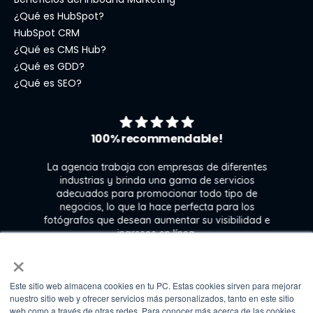
¿Qué es HubSpot?
HubSpot CRM
¿Qué es CMS Hub?
¿Qué es GDD?
¿Qué es SEO?
100% recommendable!
La agencia trabaja con empresas de diferentes
industrias y brinda una gama de servicios
adecuados para promocionar todo tipo de
negocios, lo que la hace perfecta para los
s
fotógrafos que desean aumentar su visibilidad e
j
ingresos en línea.
×
Este sitio web almacena cookies en tu PC. Estas cookies sirven para mejorar
Kate Gross
nuestro sitio web y ofrecer servicios más personalizados, tanto en este sitio
Marketing & graphic design assistant at
web como a través de otras redes. Para conocer más acerca de las cookies