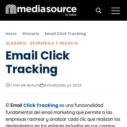
Open m
Open search
Inicio
Glosario
Email Click Tracking
GLOSARIO · ESTRATEGIA Y NEGOCIO
Email Click
Tracking
7 min de lectura
Actualizado jul 2026
Click Tracking
El
Email
es una funcionalidad
fundamental del email marketing que permite a las
empresas rastrear y analizar cada clic que realizan los
destinatarios en los enlaces incluidos en sus correos