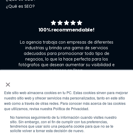
¿Qué es SEO?
100% recommendable!
La agencia trabaja con empresas de diferentes
industrias y brinda una gama de servicios
adecuados para promocionar todo tipo de
negocios, lo que la hace perfecta para los
s
fotógrafos que desean aumentar su visibilidad e
j
ingresos en línea.
×
Este sitio web almacena cookies en tu PC. Estas cookies sirven para mejorar
Kate Gross
nuestro sitio web y ofrecer servicios más personalizados, tanto en este sitio
Marketing & graphic design assistant at
web como a través de otras redes. Para conocer más acerca de las cookies
Fixthephoto
que utilizamos, revisa nuestra Política de Privacidad.
No haremos seguimiento de tu información cuando visites nuestro
sitio. Sin embargo, con el fin de cumplir con tus preferencias,
tendremos que usar solo una pequeña cookie para que no se te
solicite volver a tomar esta decisión de nuevo.