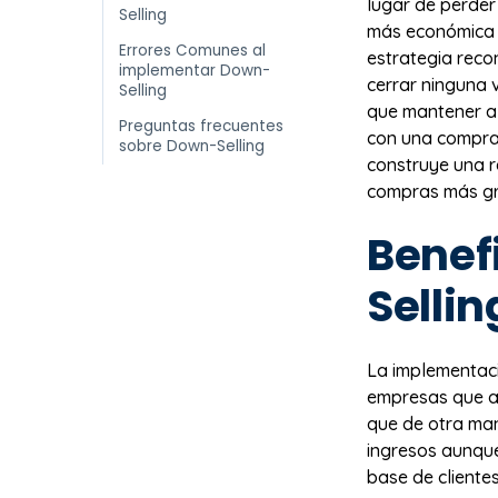
lugar de perder
Selling
más económica q
Errores Comunes al
estrategia reco
implementar Down-
cerrar ninguna 
Selling
que mantener al
Preguntas frecuentes
con una compra 
sobre Down-Selling
construye una r
compras más gr
Benef
Sellin
La implementac
empresas que ad
que de otra man
ingresos aunque
base de cliente