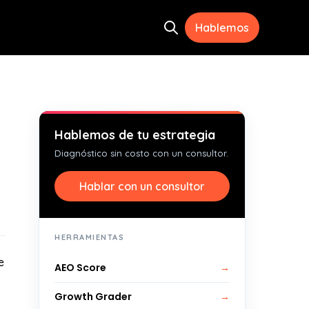
Hablemos
Open search
ramientas
menu for Recursos
Hablemos de tu estrategia
Diagnóstico sin costo con un consultor.
Hablar con un consultor
HERRAMIENTAS
e
AEO Score
→
Growth Grader
→