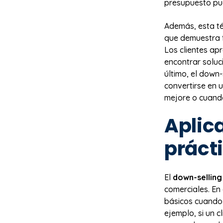
presupuesto pue
Además, esta téc
que demuestra f
Los clientes ap
encontrar soluc
último, el down
convertirse en u
mejore o cuand
Aplic
práct
El
down-selling
comerciales. En
básicos cuando 
ejemplo, si un 