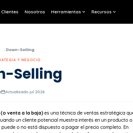
Clientes
Nosotros
Herramientas
Recursos
w submenu for Servicios
Show submenu for Her
Show sub
o
Down-Selling
RATEGIA Y NEGOCIO
-Selling
a
Actualizado jul 2026
(o venta a la baja)
es una técnica de ventas estratégica qu
uando un cliente potencial muestra interés en un producto o
o puede o no está dispuesto a pagar el precio completo. En