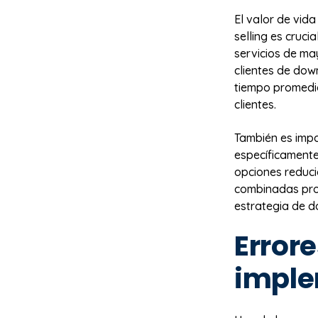
El valor de vida
selling es cruc
servicios de ma
clientes de dow
tiempo promedio
clientes.
También es impo
específicamente 
opciones reduci
combinadas prop
estrategia de d
Error
imple