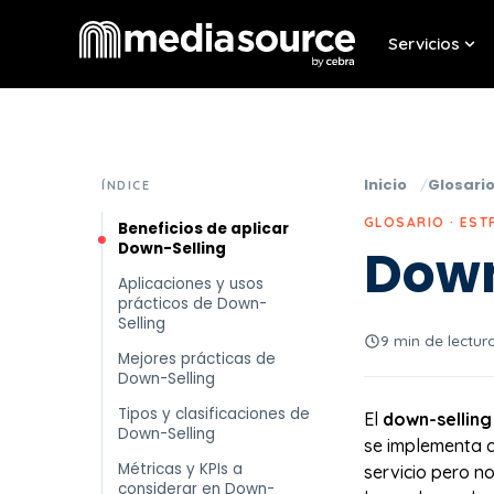
Servicios
Sho
Inicio
Glosari
ÍNDICE
GLOSARIO · EST
Beneficios de aplicar
Down-Selling
Down
Aplicaciones y usos
prácticos de Down-
Selling
9 min de lectur
Mejores prácticas de
Down-Selling
Tipos y clasificaciones de
El
down-selling 
Down-Selling
se implementa c
Métricas y KPIs a
servicio pero n
considerar en Down-