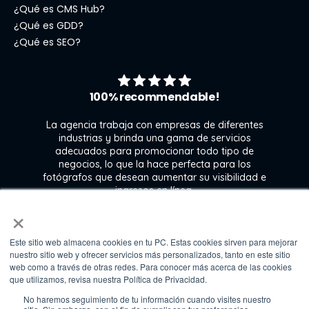
¿Qué es CMS Hub?
¿Qué es GDD?
¿Qué es SEO?
100% recommendable!
La agencia trabaja con empresas de diferentes
industrias y brinda una gama de servicios
adecuados para promocionar todo tipo de
negocios, lo que la hace perfecta para los
s
fotógrafos que desean aumentar su visibilidad e
j
ingresos en línea.
×
Este sitio web almacena cookies en tu PC. Estas cookies sirven para mejorar
Kate Gross
nuestro sitio web y ofrecer servicios más personalizados, tanto en este sitio
Marketing & graphic design assistant at
web como a través de otras redes. Para conocer más acerca de las cookies
Fixthephoto
que utilizamos, revisa nuestra Política de Privacidad.
No haremos seguimiento de tu información cuando visites nuestro