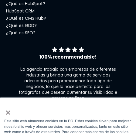
¿Qué es HubSpot?
HubSpot CRM
¿Qué es CMS Hub?
¿Qué es GDD?
¿Qué es SEO?
100% recommendable!
La agencia trabaja con empresas de diferentes
industrias y brinda una gama de servicios
adecuados para promocionar todo tipo de
negocios, lo que la hace perfecta para los
s
fotógrafos que desean aumentar su visibilidad e
j
ingresos en línea.
×
Este sitio web almacena cookies en tu PC. Estas cookies sirven para mejorar
Kate Gross
nuestro sitio web y ofrecer servicios más personalizados, tanto en este sitio
Marketing & graphic design assistant at
web como a través de otras redes. Para conocer más acerca de las cookies