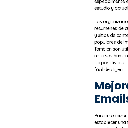
especialmente ef
estudio y actua
Las organizaci
resúmenes de cu
y sitios de cont
populares del m
También son úti
recursos humano
corporativos y
fácil de digerir.
Mejor
Email
Para maximizar 
establecer una 