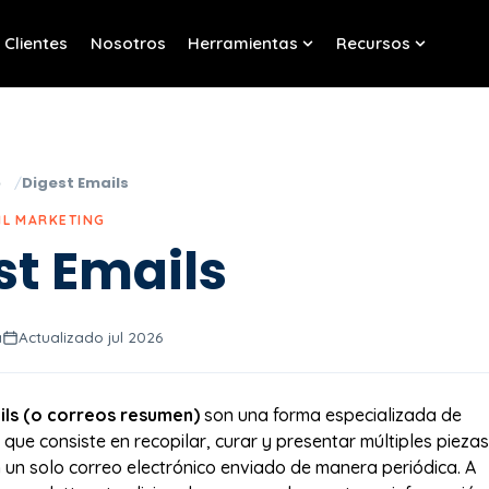
Clientes
Nosotros
Herramientas
Recursos
w submenu for Servicios
Show submenu for Her
Show sub
o
Digest Emails
IL MARKETING
st Emails
a
Actualizado jul 2026
ils (o correos resumen)
son una forma especializada de
que consiste en recopilar, curar y presentar múltiples piezas
 un solo correo electrónico enviado de manera periódica. A