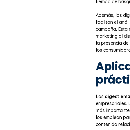
tiempo de búsque
Además, los dig
facilitan el aná
campaña. Esta e
marketing al dis
la presencia de
los consumidore
Aplic
práct
Los
digest ema
empresariales. 
más importante
los emplean par
contenido relac