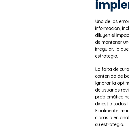
imple
Uno de los erro
información, in
diluyen el impa
de mantener una
irregular, lo qu
estrategia.
La falta de cur
contenido de ba
Ignorar la optim
de usuarios rev
problemático n
digest a todos l
Finalmente, muc
claras o en ana
su estrategia.