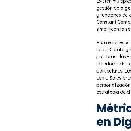
Existen múltiple
gestión de
dige
y funciones de 
Constant Conta
simplifican la s
Para empresas 
como Curata y 
palabras clave 
creadores de co
particulares. L
como Salesforc
personalización
estrategia de di
Métric
en Di