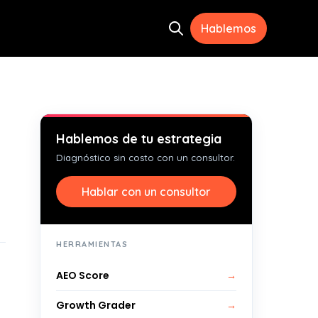
Hablemos
Open search
ramientas
menu for Recursos
Hablemos de tu estrategia
Diagnóstico sin costo con un consultor.
Hablar con un consultor
HERRAMIENTAS
AEO Score
→
Growth Grader
→