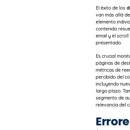
El éxito de los
d
van más allá de 
elemento indivi
contenido resue
email y el scrol
presentado.
Es crucial monit
páginas de dest
métricas de ree
percibido del co
incluyendo nuev
largo plazo. Ta
segmento de aud
relevancia del 
Error