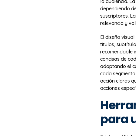
la audiencia. L
dependiendo del
suscriptores. La
relevancia y val
El diseño visual
títulos, subtítu
recomendable inc
concisas de cad
adaptando el co
cada segmento d
acción claras qu
acciones especí
Herra
para 