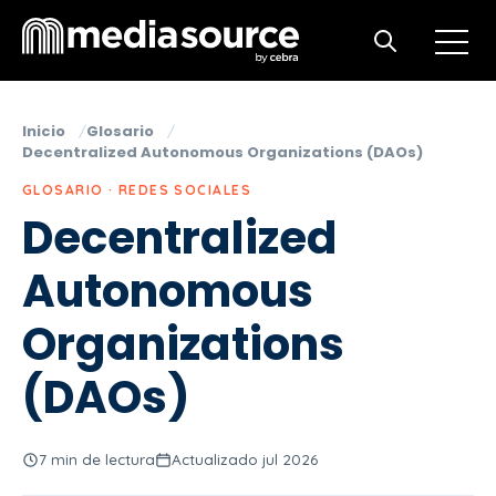
Open m
Open search
Inicio
Glosario
Decentralized Autonomous Organizations (DAOs)
GLOSARIO · REDES SOCIALES
Decentralized
Autonomous
Organizations
(DAOs)
7 min de lectura
Actualizado jul 2026