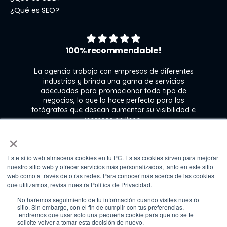
¿Qué es SEO?
100% recommendable!
La agencia trabaja con empresas de diferentes
industrias y brinda una gama de servicios
adecuados para promocionar todo tipo de
negocios, lo que la hace perfecta para los
s
fotógrafos que desean aumentar su visibilidad e
j
ingresos en línea.
×
Este sitio web almacena cookies en tu PC. Estas cookies sirven para mejorar
Kate Gross
nuestro sitio web y ofrecer servicios más personalizados, tanto en este sitio
Marketing & graphic design assistant at
web como a través de otras redes. Para conocer más acerca de las cookies
Fixthephoto
que utilizamos, revisa nuestra Política de Privacidad.
No haremos seguimiento de tu información cuando visites nuestro
sitio. Sin embargo, con el fin de cumplir con tus preferencias,
tendremos que usar solo una pequeña cookie para que no se te
solicite volver a tomar esta decisión de nuevo.