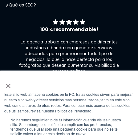
¿Qué es SEO?
100% recommendable!
La agencia trabaja con empresas de diferentes
industrias y brinda una gama de servicios
adecuados para promocionar todo tipo de
negocios, lo que la hace perfecta para los
s
fotógrafos que desean aumentar su visibilidad e
j
ingresos en línea.
×
Este sitio web almacena cookies en tu PC. Estas cookies sirven para mejorar
Kate Gross
nuestro sitio web y ofrecer servicios más personalizados, tanto en este sitio
Marketing & graphic design assistant at
web como a través de otras redes. Para conocer más acerca de las cookies
Fixthephoto
que utilizamos, revisa nuestra Política de Privacidad.
No haremos seguimiento de tu información cuando visites nuestro
sitio. Sin embargo, con el fin de cumplir con tus preferencias,
tendremos que usar solo una pequeña cookie para que no se te
solicite volver a tomar esta decisión de nuevo.