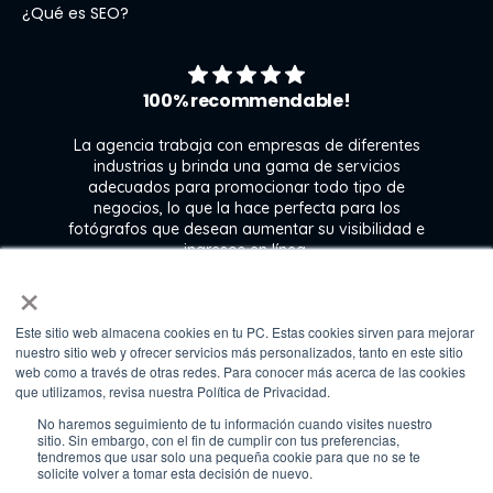
¿Qué es SEO?
100% recommendable!
La agencia trabaja con empresas de diferentes
industrias y brinda una gama de servicios
adecuados para promocionar todo tipo de
negocios, lo que la hace perfecta para los
s
fotógrafos que desean aumentar su visibilidad e
j
ingresos en línea.
×
Este sitio web almacena cookies en tu PC. Estas cookies sirven para mejorar
Kate Gross
nuestro sitio web y ofrecer servicios más personalizados, tanto en este sitio
Marketing & graphic design assistant at
web como a través de otras redes. Para conocer más acerca de las cookies
Fixthephoto
que utilizamos, revisa nuestra Política de Privacidad.
No haremos seguimiento de tu información cuando visites nuestro
sitio. Sin embargo, con el fin de cumplir con tus preferencias,
tendremos que usar solo una pequeña cookie para que no se te
solicite volver a tomar esta decisión de nuevo.