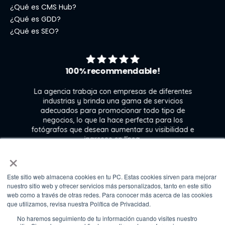
¿Qué es CMS Hub?
¿Qué es GDD?
¿Qué es SEO?
100% recommendable!
La agencia trabaja con empresas de diferentes
industrias y brinda una gama de servicios
adecuados para promocionar todo tipo de
negocios, lo que la hace perfecta para los
s
fotógrafos que desean aumentar su visibilidad e
j
ingresos en línea.
×
Este sitio web almacena cookies en tu PC. Estas cookies sirven para mejorar
Kate Gross
nuestro sitio web y ofrecer servicios más personalizados, tanto en este sitio
Marketing & graphic design assistant at
web como a través de otras redes. Para conocer más acerca de las cookies
Fixthephoto
que utilizamos, revisa nuestra Política de Privacidad.
No haremos seguimiento de tu información cuando visites nuestro