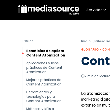
Servicios
Sho
Inicio
Glosari
ÍNDICE
GLOSARIO · CO
Beneficios de aplicar
Content Atomization
Cont
Aplicaciones y usos
prácticos de Content
Atomization
7 min de lectur
Mejores prácticas de
Content Atomization
Herramientas y
La
atomización
tecnologías para
marketing digit
Content Atomization
extenso en múlt
Métricas y KPIs a