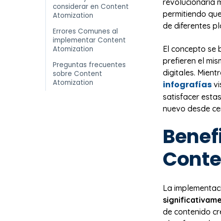
revolucionaria 
considerar en Content
permitiendo que
Atomization
de diferentes p
Errores Comunes al
implementar Content
El concepto se 
Atomization
prefieren el mi
Preguntas frecuentes
digitales. Mien
sobre Content
Atomization
infografías
vi
satisfacer esta
nuevo desde ce
Benefi
Conte
La implementac
significativam
de contenido cr