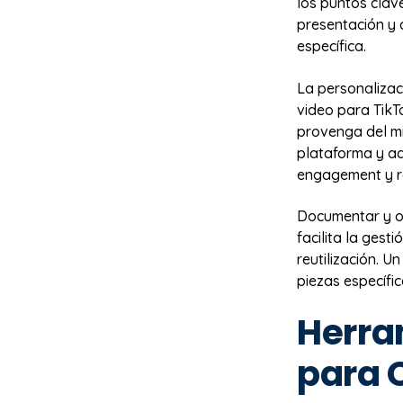
los puntos clav
presentación y 
específica.
La personalizac
video para TikT
provenga del mi
plataforma y ad
engagement y r
Documentar y o
facilita la gest
reutilización. 
piezas específi
Herra
para 