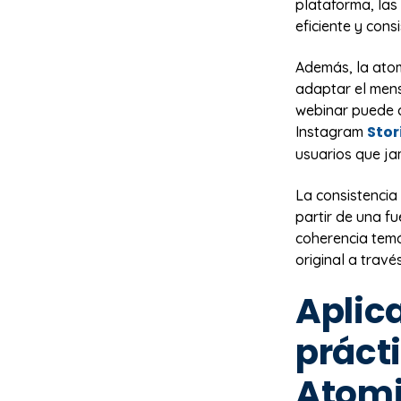
plataforma, las
eficiente y cons
Además, la ato
adaptar el mens
webinar puede c
Stor
Instagram
usuarios que ja
La consistencia
partir de una f
coherencia temá
original a travé
Aplic
práct
Atomi