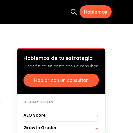
Hablemos
Open search
ramientas
menu for Recursos
Hablemos de tu estrategia
Diagnóstico sin costo con un consultor.
Hablar con un consultor
HERRAMIENTAS
AEO Score
→
Growth Grader
→