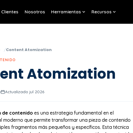
Clientes
Nosotros
Herramientas
Recursos
w submenu for Servicios
Show submenu for Her
Show sub
o
Content Atomization
NTENIDO
ent Atomization
a
Actualizado jul 2026
 de contenido
es una estrategia fundamental en el
al moderno que permite transformar una pieza de contenido
iples fragmentos más pequeños y específicos. Esta técnica