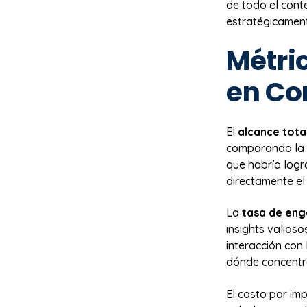
de todo el cont
estratégicament
Métric
en Co
El
alcance tot
comparando la 
que habría logr
directamente el
La
tasa de en
insights valios
interacción con 
dónde concentra
El costo por im