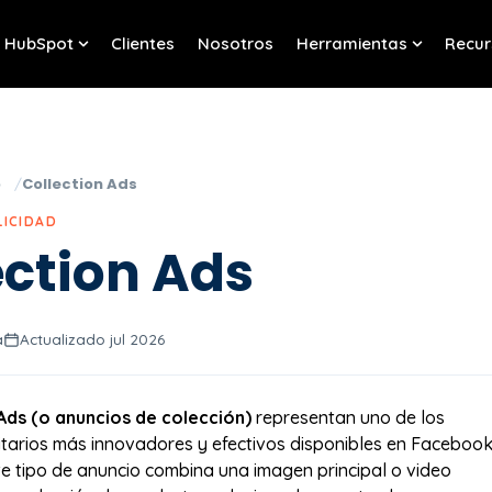
HubSpot
Clientes
Nosotros
Herramientas
Recur
w submenu for Servicios
Show submenu for HubSpot
Show sub
o
Collection Ads
LICIDAD
ection Ads
a
Actualizado jul 2026
Ads (o anuncios de colección)
representan uno de los
itarios más innovadores y efectivos disponibles en Faceboo
te tipo de anuncio combina una imagen principal o video