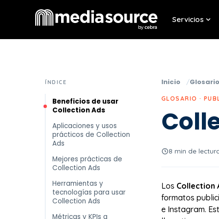
Servicios
Sho
Inicio
Glosari
ÍNDICE
GLOSARIO · PUB
Beneficios de usar
Collection Ads
Coll
Aplicaciones y usos
prácticos de Collection
Ads
8 min de lectur
Mejores prácticas de
Collection Ads
Herramientas y
Los
Collection 
tecnologías para usar
formatos public
Collection Ads
e Instagram. Es
Métricas y KPIs a