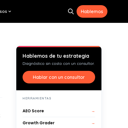
sos
Hablemos
Open search
menu for Herramientas
Show submenu for Recursos
Hablemos de tu estrategia
Diagnóstico sin costo con un consultor.
Hablar con un consultor
HERRAMIENTAS
AEO Score
→
k
Growth Grader
→