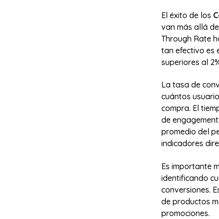
El éxito de los
C
van más allá de 
Through Rate ha
tan efectivo es 
superiores al 2
La tasa de conv
cuántos usuario
compra. El tiemp
de engagement y
promedio del ped
indicadores dir
Es importante m
identificando c
conversiones. E
de productos mo
promociones.