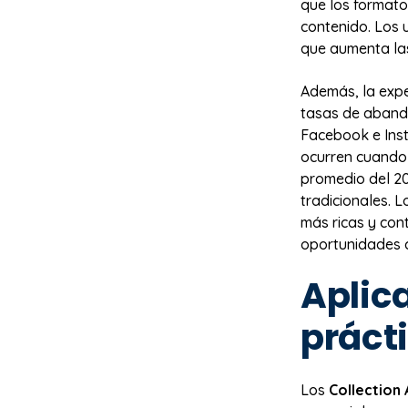
que los formatos
contenido. Los 
que aumenta las
Además, la expe
tasas de abando
Facebook e Inst
ocurren cuando 
promedio del 2
tradicionales. 
más ricas y con
oportunidades c
Aplic
práct
Los
Collection