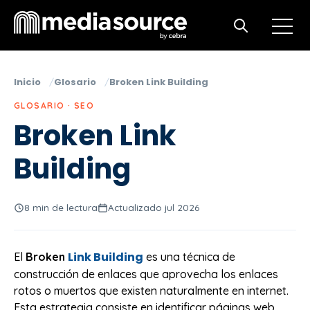
Open m
Open search
Inicio
Glosario
Broken Link Building
GLOSARIO · SEO
Broken Link
Building
8 min de lectura
Actualizado jul 2026
Link Building
El
Broken
es una técnica de
construcción de enlaces que aprovecha los enlaces
rotos o muertos que existen naturalmente en internet.
Esta estrategia consiste en identificar páginas web