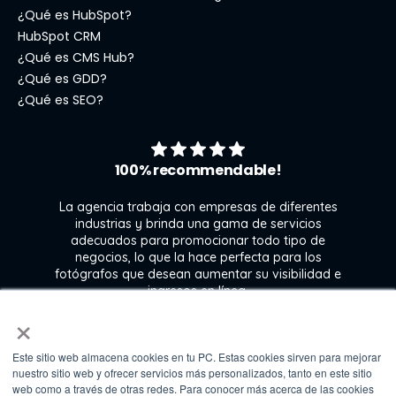
¿Qué es HubSpot?
HubSpot CRM
¿Qué es CMS Hub?
¿Qué es GDD?
¿Qué es SEO?
100% recommendable!
La agencia trabaja con empresas de diferentes
industrias y brinda una gama de servicios
adecuados para promocionar todo tipo de
negocios, lo que la hace perfecta para los
s
fotógrafos que desean aumentar su visibilidad e
j
ingresos en línea.
×
Este sitio web almacena cookies en tu PC. Estas cookies sirven para mejorar
Kate Gross
nuestro sitio web y ofrecer servicios más personalizados, tanto en este sitio
Marketing & graphic design assistant at
web como a través de otras redes. Para conocer más acerca de las cookies